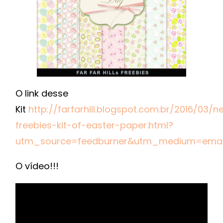
O link desse
Kit
http://farfarhill.blogspot.com.br/2016/03/n
freebies-kit-of-easter-paper.html?
utm_source=feedburner&utm_medium=email
O vídeo!!!