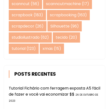
scanncut
(56)
scanncutmachine
(17)
scrapbook
(183)
scrapbooking
(163)
scrapdecor
(26)
Silhouette
(96)
studioilustrado
(62)
tecido
(20)
tutorial
(123)
xmas
(15)
POSTS RECENTES
Tutorial Fichário com ferragem exposta A5 fácil
de fazer e você vai economizar $$
26 DE OUTUBRO DE
2023