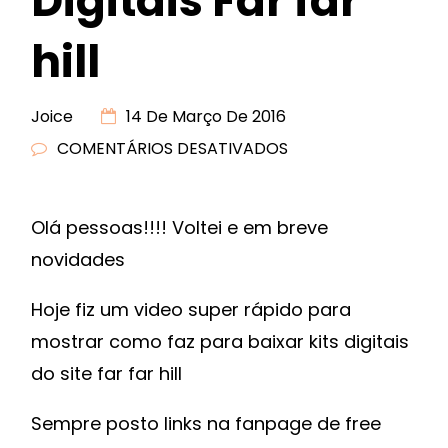
Digitais Far far
hill
Joice
14 De Março De 2016
COMENTÁRIOS DESATIVADOS
EM
BAIXANDO
KITS
Olá pessoas!!!! Voltei e em breve
DIGITAIS
novidades
FAR
FAR
Hoje fiz um video super rápido para
HILL
mostrar como faz para baixar kits digitais
do site far far hill
Sempre posto links na fanpage de free