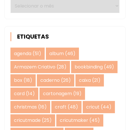
Arquivos
ETIQUETAS
agenda
(51)
album
(46)
Armazem Criativo
(28)
bookbinding
(49)
box
(18)
caderno
(26)
caixa
(21)
card
(14)
cartonagem
(19)
christmas
(16)
craft
(48)
cricut
(44)
cricutmade
(25)
cricutmaker
(45)