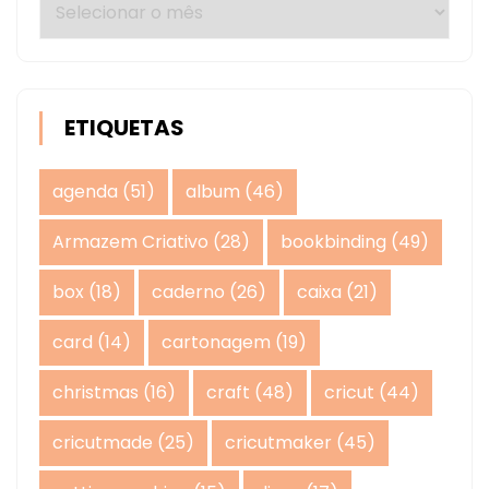
ETIQUETAS
agenda
(51)
album
(46)
Armazem Criativo
(28)
bookbinding
(49)
box
(18)
caderno
(26)
caixa
(21)
card
(14)
cartonagem
(19)
christmas
(16)
craft
(48)
cricut
(44)
cricutmade
(25)
cricutmaker
(45)