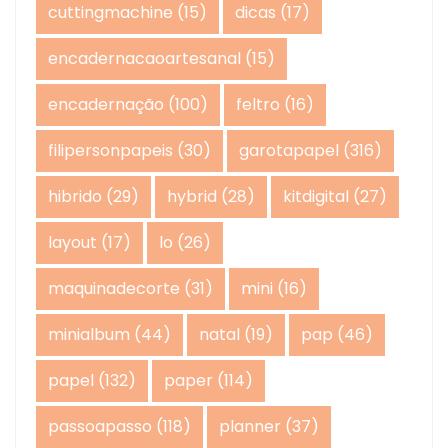
cuttingmachine
(15)
dicas
(17)
encadernacaoartesanal
(15)
encadernação
(100)
feltro
(16)
filipersonpapeis
(30)
garotapapel
(316)
hibrido
(29)
hybrid
(28)
kitdigital
(27)
layout
(17)
lo
(26)
maquinadecorte
(31)
mini
(16)
minialbum
(44)
natal
(19)
pap
(46)
papel
(132)
paper
(114)
passoapasso
(118)
planner
(37)