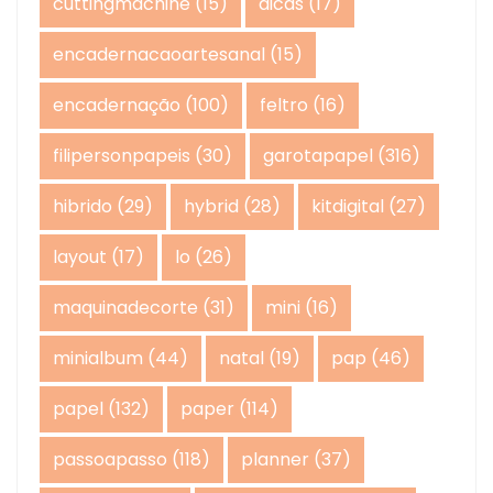
cuttingmachine
(15)
dicas
(17)
encadernacaoartesanal
(15)
encadernação
(100)
feltro
(16)
filipersonpapeis
(30)
garotapapel
(316)
hibrido
(29)
hybrid
(28)
kitdigital
(27)
layout
(17)
lo
(26)
maquinadecorte
(31)
mini
(16)
minialbum
(44)
natal
(19)
pap
(46)
papel
(132)
paper
(114)
passoapasso
(118)
planner
(37)