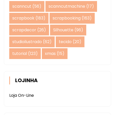
scanncut
(56)
scanncutmachine
(17)
scrapbook
(183)
scrapbooking
(163)
scrapdecor
(26)
Silhouette
(96)
studioilustrado
(62)
tecido
(20)
tutorial
(123)
xmas
(15)
LOJINHA
Loja On-Line