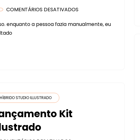
COMENTÁRIOS DESATIVADOS
EM
CAIXA
rso. enquanto a pessoa fazia manualmente, eu
PIRÂMIDE
ultado
HÍBRIDO STUDIO ILLUSTRADO
Lançamento Kit
Ilustrado