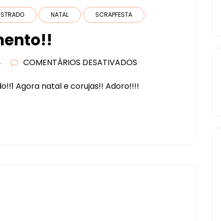
LUSTRADO
NATAL
SCRAPFESTA
mento!!
4
COMENTÁRIOS DESATIVADOS
EM
EBA!!!
!!1 Agora natal e corujas!! Adoro!!!!
MAIS
LANÇAMENTO!!