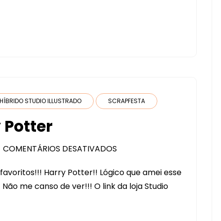
KIT
DIGITAL
BEE
HÍBRIDO STUDIO ILLUSTRADO
SCRAPFESTA
 Potter
COMENTÁRIOS DESATIVADOS
EM
LANÇAMENTO
voritos!!! Harry Potter!! Lógico que amei esse
HARRY
s!! Não me canso de ver!!! O link da loja Studio
POTTER