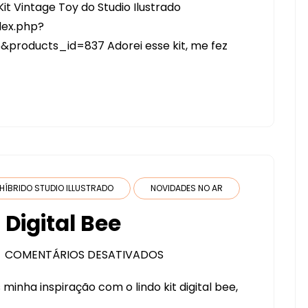
t Vintage Toy do Studio Ilustrado
KIT
dex.php?
TOY
roducts_id=837 Adorei esse kit, me fez
VINTAGE
HÍBRIDO STUDIO ILLUSTRADO
NOVIDADES NO AR
Digital Bee
COMENTÁRIOS DESATIVADOS
EM
LANÇAMENTO
minha inspiração com o lindo kit digital bee,
DO