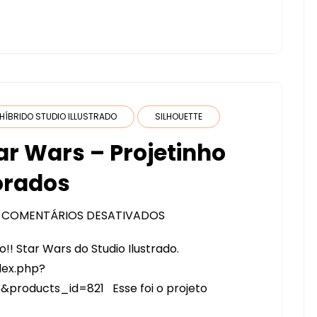
HÍBRIDO STUDIO ILLUSTRADO
SILHOUETTE
ar Wars – Projetinho
orados
COMENTÁRIOS DESATIVADOS
EM
LANÇAMENTO
!! Star Wars do Studio Ilustrado.
KIT
dex.php?
STAR
roducts_id=821 Esse foi o projeto
WARS
–