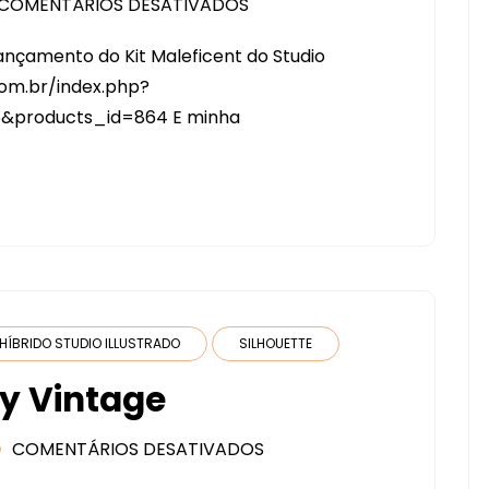
COMENTÁRIOS DESATIVADOS
EM
CAIXA
lançamento do Kit Maleficent do Studio
PARA
com.br/index.php?
CHÁ
&products_id=864 E minha
–
LANÇAMENTO
KIT
MALEFICENT
STUDIO
ILUSTRADO
HÍBRIDO STUDIO ILLUSTRADO
SILHOUETTE
y Vintage
COMENTÁRIOS DESATIVADOS
EM
LANÇAMENTO