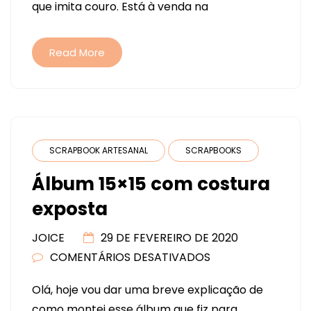
que imita couro. Está à venda na
Read More
SCRAPBOOK ARTESANAL
SCRAPBOOKS
Álbum 15×15 com costura
exposta
JOICE
29 DE FEVEREIRO DE 2020
COMENTÁRIOS DESATIVADOS
EM
ÁLBUM
Olá, hoje vou dar uma breve explicação de
15×15
como montei esse álbum que fiz para