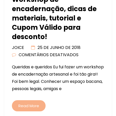
encadernação, dicas de
materiais, tutorial e
Cupom Válido para
desconto!
JOICE
25 DE JUNHO DE 2018
COMENTÁRIOS DESATIVADOS
EM
WORKSHOP
Queridas e queridos Eu fui fazer um workshop
DE
de encadernação artesanal e foi tão gira!!
ENCADERNAÇÃO,
Foi bem legal. Conhecer um espaço bacana,
DICAS
pessoas legais, amigas e
DE
MATERIAIS,
TUTORIAL
Read More
E