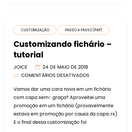
CUPOM
VÁLIDO
PARA
DESCONTO!
CUSTOMIZAÇÃO
PASSO A PASSO (PAP)
Customizando fichário –
tutorial
JOICE
24 DE MAIO DE 2018
COMENTÁRIOS DESATIVADOS
EM
CUSTOMIZANDO
Vamos dar uma cara nova em um fichário
FICHÁRIO
com capa sem- graça? Aproveitei uma
–
promoção em um fichário (provavelmente
TUTORIAL
estava em promoção por causa da capa..rs).
E o final dessa customização foi