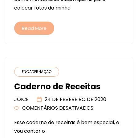
COM
colocar fotos da minha
COSTURA
EXPOSTA
Read More
ENCADERNAÇÃO
Caderno de Receitas
JOICE
24 DE FEVEREIRO DE 2020
COMENTÁRIOS DESATIVADOS
EM
CADERNO
Esse caderno de receitas é bem especial, e
DE
vou contar o
RECEITAS