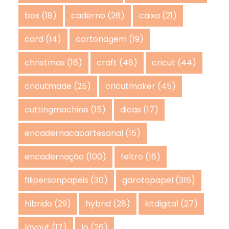
box
(18)
caderno
(26)
caixa
(21)
card
(14)
cartonagem
(19)
christmas
(16)
craft
(48)
cricut
(44)
cricutmade
(25)
cricutmaker
(45)
cuttingmachine
(15)
dicas
(17)
encadernacaoartesanal
(15)
encadernação
(100)
feltro
(16)
filipersonpapeis
(30)
garotapapel
(316)
hibrido
(29)
hybrid
(28)
kitdigital
(27)
layout
(17)
lo
(26)