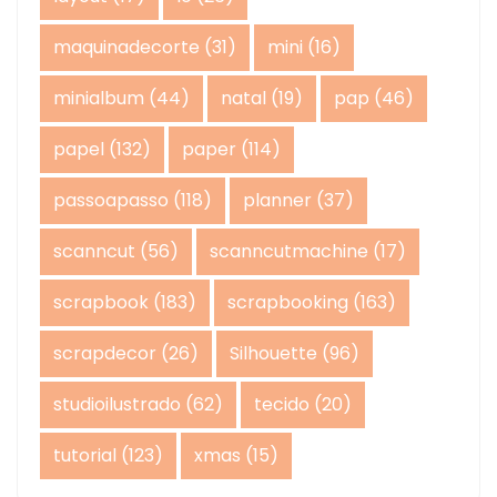
maquinadecorte
(31)
mini
(16)
minialbum
(44)
natal
(19)
pap
(46)
papel
(132)
paper
(114)
passoapasso
(118)
planner
(37)
scanncut
(56)
scanncutmachine
(17)
scrapbook
(183)
scrapbooking
(163)
scrapdecor
(26)
Silhouette
(96)
studioilustrado
(62)
tecido
(20)
tutorial
(123)
xmas
(15)