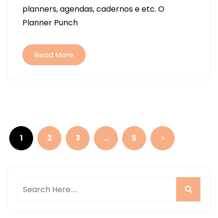
planners, agendas, cadernos e etc. O
–
Planner Punch
WE
R
MEMORY
Read More
KEEPERS
(REVIEW
Navegação
por
1
2
3
…
5
posts