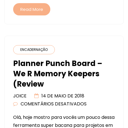
Read More
ENCADERNAÇÃO
Planner Punch Board –
We R Memory Keepers
(Review
JOICE
14 DE MAIO DE 2018
COMENTÁRIOS DESATIVADOS
EM
PLANNER
Olá, hoje mostro para vocês um pouco dessa
PUNCH
ferramenta super bacana para projetos em
BOARD