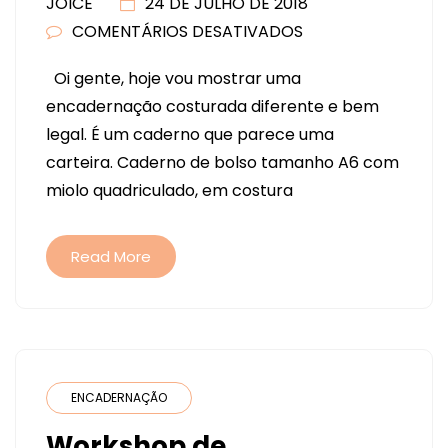
JOICE
24 DE JULHO DE 2018
COMENTÁRIOS DESATIVADOS
EM
CADERNO
Oi gente, hoje vou mostrar uma
DE
encadernação costurada diferente e bem
BOLSO,
legal. É um caderno que parece uma
SUPER
carteira. Caderno de bolso tamanho A6 com
FOFO
miolo quadriculado, em costura
COM
COSTURA
CORRENTINHA.
Read More
TUTORIAL
ENCADERNAÇÃO
Workshop de