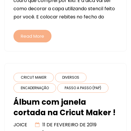
couro que comprei por kilo. E a dica vai ser
COURO.
como decorar a capa utilizando stencil feito
DICAS
por você. E colocar rebites no fecho do
PARA
QUEM
TEM
Read More
PRESSA
CRICUT MAKER
DIVERSOS
ENCADERNAÇÃO
PASSO A PASSO (PAP)
Álbum com janela
cortada na Cricut Maker !
JOICE
11 DE FEVEREIRO DE 2019