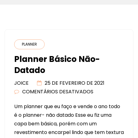
PLANNER
Planner Básico Não-
Datado
JOICE
25 DE FEVEREIRO DE 2021
COMENTÁRIOS DESATIVADOS
EM
PLANNER
Um planner que eu faço e vende o ano todo
BÁSICO
é o planner- não datado Esse eu fiz uma
NÃO-
capa bem básica, porém com um
DATADO
revestimento encarpel lindo que tem textura