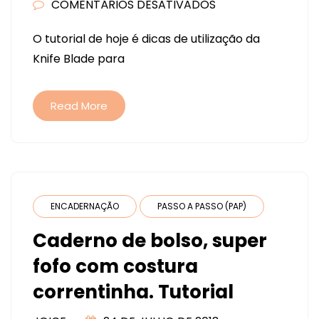
COMENTÁRIOS DESATIVADOS
EM
ÁLBUM
O tutorial de hoje é dicas de utilização da
COM
Knife Blade para
JANELA
CORTADA
NA
Read More
CRICUT
MAKER
!
ENCADERNAÇÃO
PASSO A PASSO (PAP)
Caderno de bolso, super
fofo com costura
correntinha. Tutorial