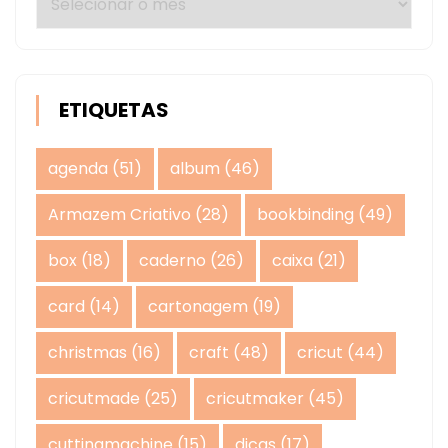
ETIQUETAS
agenda
(51)
album
(46)
Armazem Criativo
(28)
bookbinding
(49)
box
(18)
caderno
(26)
caixa
(21)
card
(14)
cartonagem
(19)
christmas
(16)
craft
(48)
cricut
(44)
cricutmade
(25)
cricutmaker
(45)
cuttingmachine
(15)
dicas
(17)