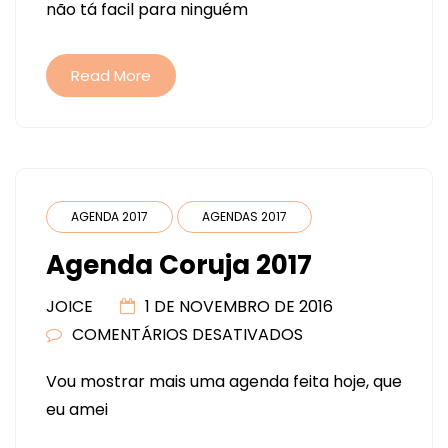
não tá facil para ninguém
AGENDAS
NOVAS
Read More
AGENDA 2017
AGENDAS 2017
Agenda Coruja 2017
JOICE
1 DE NOVEMBRO DE 2016
COMENTÁRIOS DESATIVADOS
EM
AGENDA
Vou mostrar mais uma agenda feita hoje, que
CORUJA
eu amei
2017