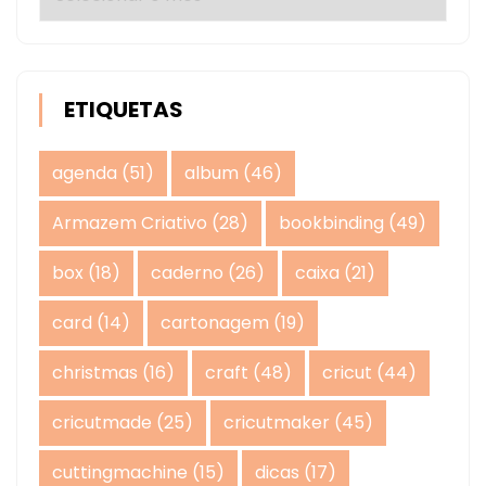
ETIQUETAS
agenda
(51)
album
(46)
Armazem Criativo
(28)
bookbinding
(49)
box
(18)
caderno
(26)
caixa
(21)
card
(14)
cartonagem
(19)
christmas
(16)
craft
(48)
cricut
(44)
cricutmade
(25)
cricutmaker
(45)
cuttingmachine
(15)
dicas
(17)