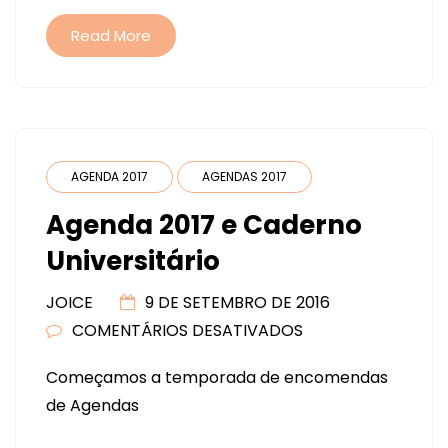
Read More
AGENDA 2017
AGENDAS 2017
Agenda 2017 e Caderno
Universitário
JOICE
9 DE SETEMBRO DE 2016
COMENTÁRIOS DESATIVADOS
EM
AGENDA
Começamos a temporada de encomendas
2017
de Agendas
E
CADERNO