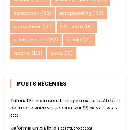
scrapbook
(183)
scrapbooking
(163)
scrapdecor
(26)
Silhouette
(96)
studioilustrado
(62)
tecido
(20)
tutorial
(123)
xmas
(15)
POSTS RECENTES
Tutorial Fichário com ferragem exposta A5 fácil
de fazer e você vai economizar $$
26 DE OUTUBRO DE
2023
Reformei uma Bíblia
8 DE SETEMBRO DE 2023