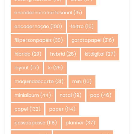
encadernacaoartesanal
(15)
encadernação
(100)
feltro
(16)
filipersonpapeis
(30)
garotapapel
(316)
hibrido
(29)
hybrid
(28)
kitdigital
(27)
layout
(17)
lo
(26)
maquinadecorte
(31)
mini
(16)
minialbum
(44)
natal
(19)
pap
(46)
papel
(132)
paper
(114)
passoapasso
(118)
planner
(37)