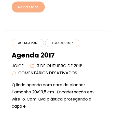
Read More
AGENDA 2017
AGENDAS 2017
Agenda 2017
JOICE
3 DE OUTUBRO DE 2016
COMENTÁRIOS DESATIVADOS
EM
AGENDA
Q linda agenda com cara de planner.
2017
Tamanho 20×13,5 cm . Encadernação em
wire-o. Com luva plástica protegendo a
capa e