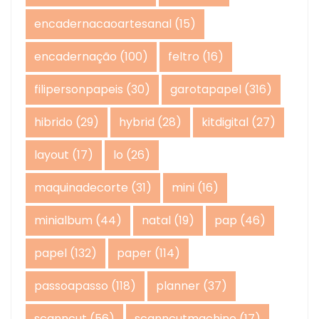
encadernacaoartesanal
(15)
encadernação
(100)
feltro
(16)
filipersonpapeis
(30)
garotapapel
(316)
hibrido
(29)
hybrid
(28)
kitdigital
(27)
layout
(17)
lo
(26)
maquinadecorte
(31)
mini
(16)
minialbum
(44)
natal
(19)
pap
(46)
papel
(132)
paper
(114)
passoapasso
(118)
planner
(37)
scanncut
(56)
scanncutmachine
(17)