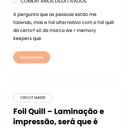
COMENTÁRIOS DESATIVADOS
EM
FOIL
A pergunta que as pessoas estão me
QUILL
fazendo, mas e foil alternativo com a foil quill
E
dá certo? só da marca we r memory
FOIL
keepers que
ALTERNATIVO
SERÁ
QUE
Read More
FUNCIONA?
CRICUT MAKER
Foil Quill – Laminação e
impressão, será que é