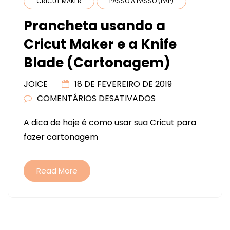
CRICUT MAKER
PASSO A PASSO (PAP)
Prancheta usando a
Cricut Maker e a Knife
Blade (Cartonagem)
JOICE
18 DE FEVEREIRO DE 2019
COMENTÁRIOS DESATIVADOS
EM
PRANCHETA
A dica de hoje é como usar sua Cricut para
USANDO
fazer cartonagem
A
CRICUT
MAKER
Read More
E
A
KNIFE
Navegação
BLADE