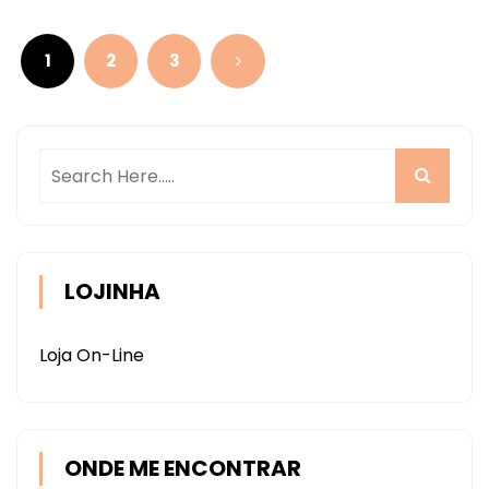
(CARTONAGEM)
por
1
2
3
posts
LOJINHA
Loja On-Line
ONDE ME ENCONTRAR