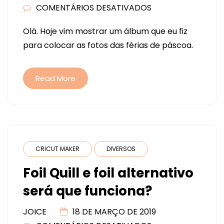
COMENTÁRIOS DESATIVADOS
EM
ÁLBUM
Olá. Hoje vim mostrar um álbum que eu fiz
FÉRIAS
para colocar as fotos das férias de páscoa.
DE
PÁSCOA
Read More
CRICUT MAKER
DIVERSOS
Foil Quill e foil alternativo
será que funciona?
JOICE
18 DE MARÇO DE 2019