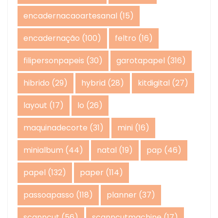
encadernacaoartesanal
(15)
encadernação
(100)
feltro
(16)
filipersonpapeis
(30)
garotapapel
(316)
hibrido
(29)
hybrid
(28)
kitdigital
(27)
layout
(17)
lo
(26)
maquinadecorte
(31)
mini
(16)
minialbum
(44)
natal
(19)
pap
(46)
papel
(132)
paper
(114)
passoapasso
(118)
planner
(37)
scanncut
(56)
scanncutmachine
(17)