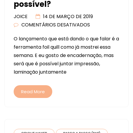
possível?
JOICE
14 DE MARÇO DE 2019
COMENTÁRIOS DESATIVADOS
EM
FOIL
O lançamento que está dando o que falar é a
QUILL
ferramenta foil quill como já mostrei essa
–
semana. E eu gosto de encadernação, mas
LAMINAÇÃO
será que é possível juntar impressão,
E
laminação juntamente
IMPRESSÃO,
SERÁ
QUE
Read More
É
POSSÍVEL?