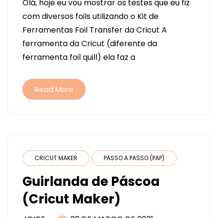
Olá, hoje eu vou mostrar os testes que eu fiz
FERRAMENTA
com diversos foils utilizando o Kit de
FOIL
Ferramentas Foil Transfer da Cricut A
CRICUT
ferramenta da Cricut (diferente da
E
ferramenta foil quill) ela faz a
FOILS
COMPATÍVEIS
Read More
CRICUT MAKER
PASSO A PASSO (PAP)
Guirlanda de Páscoa
(Cricut Maker)