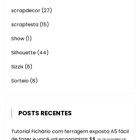
scrapdecor
(27)
scrapfesta
(15)
Show
(1)
Silhouette
(44)
Sizzix
(6)
Sorteio
(8)
POSTS RECENTES
Tutorial Fichário com ferragem exposta A5 fácil
de fazer e você vai economizar $$
26 DE OUTUBRO DE