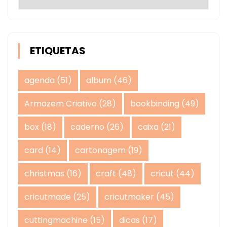
ETIQUETAS
agenda
(51)
album
(46)
Armazem Criativo
(28)
bookbinding
(49)
box
(18)
caderno
(26)
caixa
(21)
card
(14)
cartonagem
(19)
christmas
(16)
craft
(48)
cricut
(44)
cricutmade
(25)
cricutmaker
(45)
cuttingmachine
(15)
dicas
(17)