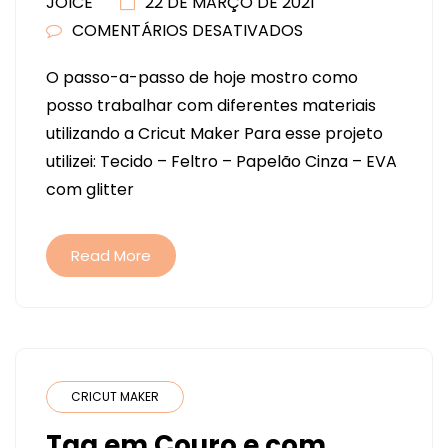
JOICE
22 DE MARÇO DE 2021
COMENTÁRIOS DESATIVADOS
EM
GUIRLANDA
O passo-a-passo de hoje mostro como
DE
posso trabalhar com diferentes materiais
PÁSCOA
utilizando a Cricut Maker Para esse projeto
(CRICUT
utilizei: Tecido – Feltro – Papelão Cinza – EVA
MAKER)
com glitter
Read More
CRICUT MAKER
Tag em Couro e com