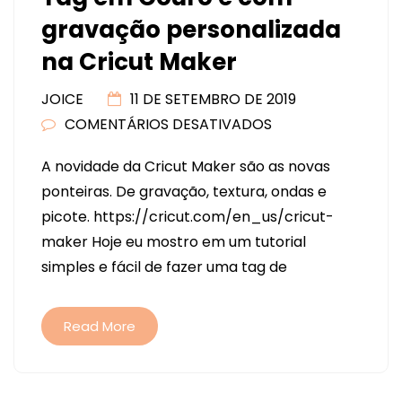
gravação personalizada
na Cricut Maker
JOICE
11 DE SETEMBRO DE 2019
COMENTÁRIOS DESATIVADOS
EM
TAG
A novidade da Cricut Maker são as novas
EM
ponteiras. De gravação, textura, ondas e
COURO
picote. https://cricut.com/en_us/cricut-
E
maker Hoje eu mostro em um tutorial
COM
simples e fácil de fazer uma tag de
GRAVAÇÃO
PERSONALIZADA
NA
Read More
CRICUT
MAKER