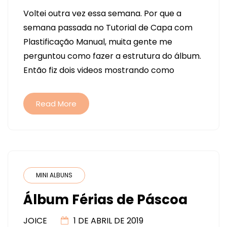
COMO
Voltei outra vez essa semana. Por que a
FAZER
semana passada no Tutorial de Capa com
UM
Plastificação Manual, muita gente me
MINI-
perguntou como fazer a estrutura do álbum.
ÁLBUM.
Então fiz dois videos mostrando como
TUTORIAL
EM
2
Read More
PARTES
MINI ALBUNS
Álbum Férias de Páscoa
JOICE
1 DE ABRIL DE 2019