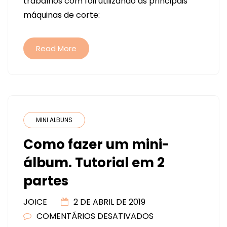
trabalhos com foil utilizando as principais
USAR
máquinas de corte:
A
FOIL
QUILL
Read More
(COM
DICAS
DE
COMO
SALVAR
MINI ALBUNS
O
Como fazer um mini-
ARQUIVO
álbum. Tutorial em 2
EM
SVG)
partes
JOICE
2 DE ABRIL DE 2019
COMENTÁRIOS DESATIVADOS
EM