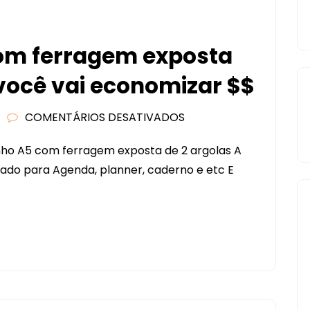
 com ferragem exposta
e você vai economizar $$
COMENTÁRIOS DESATIVADOS
EM
TUTORIAL
anho A5 com ferragem exposta de 2 argolas A
FICHÁRIO
usado para Agenda, planner, caderno e etc E
COM
FERRAGEM
EXPOSTA
A5
FÁCIL
DE
FAZER