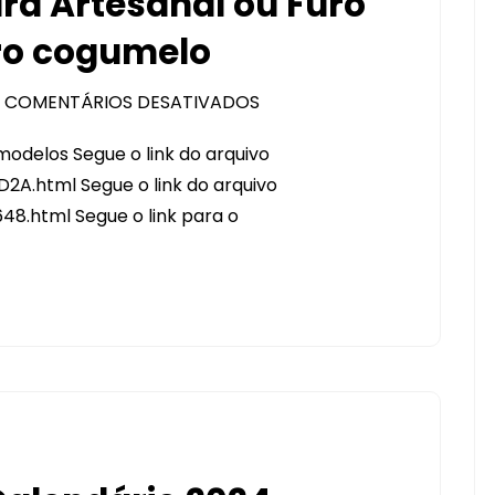
ra Artesanal ou Furo
uro cogumelo
COMENTÁRIOS DESATIVADOS
EM
ARQUIVOS
odelos Segue o link do arquivo
DE
2A.html Segue o link do arquivo
AGENDA
48.html Segue o link para o
2024
PARA
IMPRESSÃO
–
COSTURA
ARTESANAL
OU
FURO
WIRE-