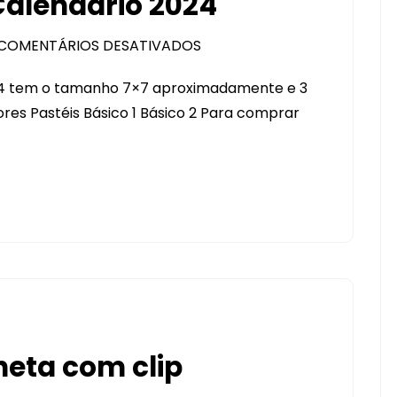
alendário 2024
O,
ESPIRAL,
COMENTÁRIOS DESATIVADOS
EM
FURO
LANÇAMENTO
COGUMELO
24 tem o tamanho 7×7 aproximadamente e 3
MINI
es Pastéis Básico 1 Básico 2 Para comprar
CALENDÁRIO
2024
eta com clip