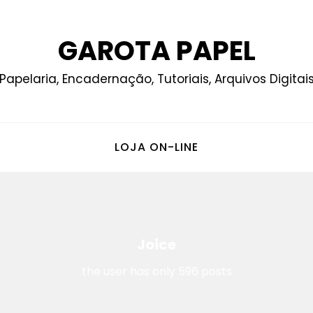
GAROTA PAPEL
Papelaria, Encadernação, Tutoriais, Arquivos Digitai
LOJA ON-LINE
Joice
the user has only 596 posts