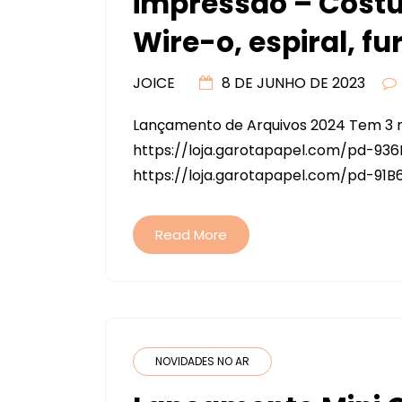
impressão – Costu
Wire-o, espiral, f
JOICE
8 DE JUNHO DE 2023
Lançamento de Arquivos 2024 Tem 3 m
https://loja.garotapapel.com/pd-936D
https://loja.garotapapel.com/pd-91B6
Read More
NOVIDADES NO AR