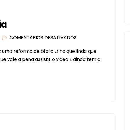
E
VOCÊ
VAI
ia
ECONOMIZAR
$$
COMENTÁRIOS DESATIVADOS
EM
REFORMEI
iz uma reforma de bíblia Olha que linda que
UMA
ue vale a pena assistir o video E ainda tem a
BÍBLIA