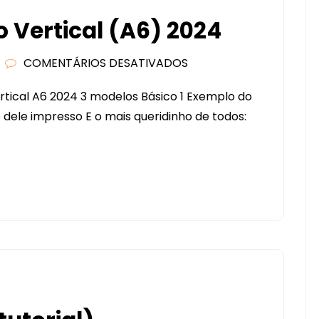
 Vertical (A6) 2024
COMENTÁRIOS DESATIVADOS
EM
ARQUIVO
tical A6 2024 3 modelos Básico 1 Exemplo do
CALENDÁRIO
dele impresso E o mais queridinho de todos:
VERTICAL
(A6)
2024