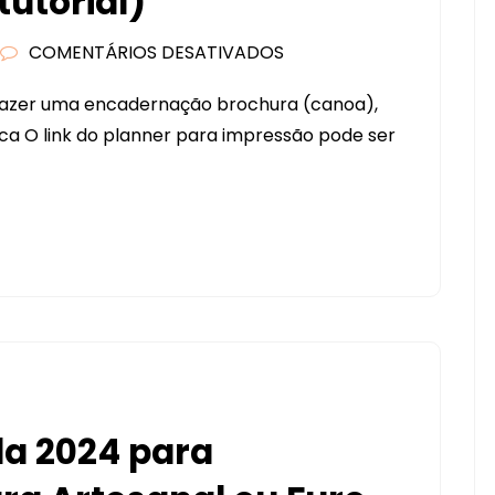
utorial)
COMENTÁRIOS DESATIVADOS
EM
PLANNER
 fazer uma encadernação brochura (canoa),
SEMANAL
tica O link do planner para impressão pode ser
(TUTORIAL)
a 2024 para