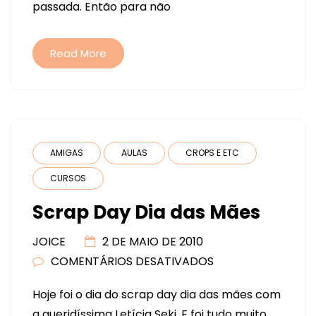
passada. Então para não
DAS
MÃES
Read More
AMIGAS
AULAS
CROPS E ETC
CURSOS
Scrap Day Dia das Mães
JOICE
2 DE MAIO DE 2010
COMENTÁRIOS DESATIVADOS
EM
SCRAP
Hoje foi o dia do scrap day dia das mães com
DAY
a queridíssima Letícia Seki. E foi tudo muito