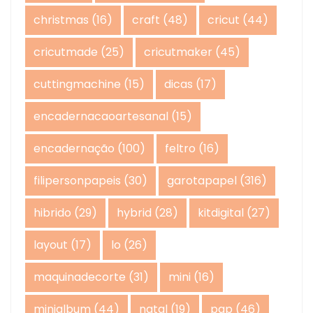
christmas
(16)
craft
(48)
cricut
(44)
cricutmade
(25)
cricutmaker
(45)
cuttingmachine
(15)
dicas
(17)
encadernacaoartesanal
(15)
encadernação
(100)
feltro
(16)
filipersonpapeis
(30)
garotapapel
(316)
hibrido
(29)
hybrid
(28)
kitdigital
(27)
layout
(17)
lo
(26)
maquinadecorte
(31)
mini
(16)
minialbum
(44)
natal
(19)
pap
(46)