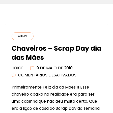
AULAS
Chaveiros – Scrap Day dia
das Mães
JOICE
9 DE MAIO DE 2010
COMENTÁRIOS DESATIVADOS
EM
CHAVEIROS
Primeiramente Feliz dia da Mães !! Esse
–
chaveiro abaixo na realidade era para ser
SCRAP
uma caixinha que não deu muito certo. Que
DAY
era a lição de casa do Scrap Day da semana
DIA