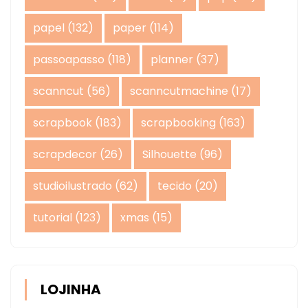
papel
(132)
paper
(114)
passoapasso
(118)
planner
(37)
scanncut
(56)
scanncutmachine
(17)
scrapbook
(183)
scrapbooking
(163)
scrapdecor
(26)
Silhouette
(96)
studioilustrado
(62)
tecido
(20)
tutorial
(123)
xmas
(15)
LOJINHA