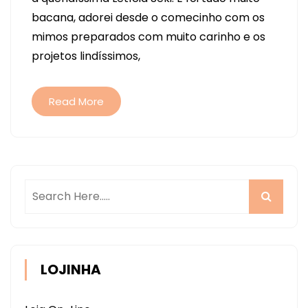
DIA
bacana, adorei desde o comecinho com os
DAS
mimos preparados com muito carinho e os
MÃES
projetos lindíssimos,
Read More
LOJINHA