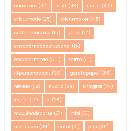
christmas
(16)
craft
(48)
cricut
(44)
cricutmade
(25)
cricutmaker
(45)
cuttingmachine
(15)
dicas
(17)
encadernacaoartesanal
(15)
encadernação
(100)
feltro
(16)
filipersonpapeis
(30)
garotapapel
(316)
hibrido
(29)
hybrid
(28)
kitdigital
(27)
layout
(17)
lo
(26)
maquinadecorte
(31)
mini
(16)
minialbum
(44)
natal
(19)
pap
(46)