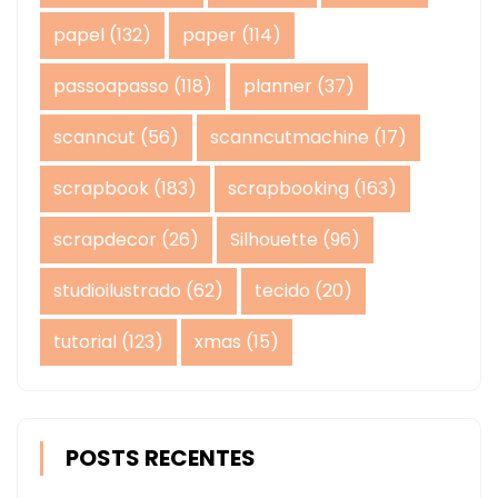
papel
(132)
paper
(114)
passoapasso
(118)
planner
(37)
scanncut
(56)
scanncutmachine
(17)
scrapbook
(183)
scrapbooking
(163)
scrapdecor
(26)
Silhouette
(96)
studioilustrado
(62)
tecido
(20)
tutorial
(123)
xmas
(15)
POSTS RECENTES