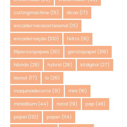
cuttingmachine
(15)
dicas
(17)
encadernacaoartesanal
(15)
encadernação
(100)
feltro
(16)
filipersonpapeis
(30)
garotapapel
(316)
hibrido
(29)
hybrid
(28)
kitdigital
(27)
layout
(17)
lo
(26)
maquinadecorte
(31)
mini
(16)
minialbum
(44)
natal
(19)
pap
(46)
papel
(132)
paper
(114)