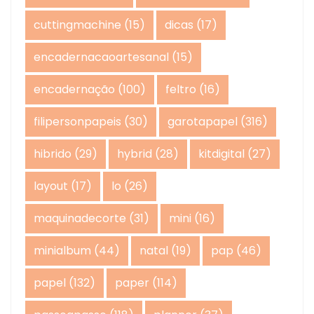
cuttingmachine
(15)
dicas
(17)
encadernacaoartesanal
(15)
encadernação
(100)
feltro
(16)
filipersonpapeis
(30)
garotapapel
(316)
hibrido
(29)
hybrid
(28)
kitdigital
(27)
layout
(17)
lo
(26)
maquinadecorte
(31)
mini
(16)
minialbum
(44)
natal
(19)
pap
(46)
papel
(132)
paper
(114)