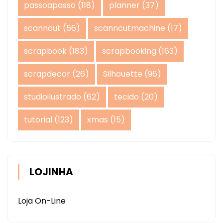
passoapasso
(118)
planner
(37)
scanncut
(56)
scanncutmachine
(17)
scrapbook
(183)
scrapbooking
(163)
scrapdecor
(26)
Silhouette
(96)
studioilustrado
(62)
tecido
(20)
tutorial
(123)
xmas
(15)
LOJINHA
Loja On-Line