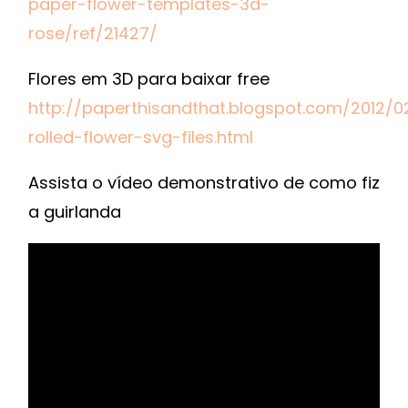
paper-flower-templates-3d-
rose/ref/21427/
Flores em 3D para baixar free
http://paperthisandthat.blogspot.com/2012/
rolled-flower-svg-files.html
Assista o vídeo demonstrativo de como fiz
a guirlanda