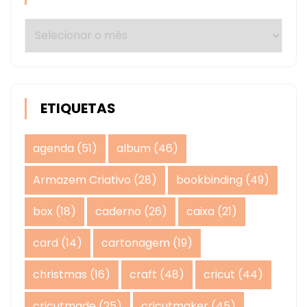
Arquivos
ETIQUETAS
agenda
(51)
album
(46)
Armazem Criativo
(28)
bookbinding
(49)
box
(18)
caderno
(26)
caixa
(21)
card
(14)
cartonagem
(19)
christmas
(16)
craft
(48)
cricut
(44)
cricutmade
(25)
cricutmaker
(45)