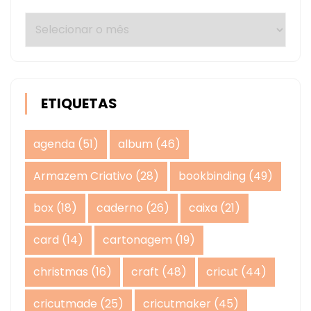
Arquivos
ETIQUETAS
agenda
(51)
album
(46)
Armazem Criativo
(28)
bookbinding
(49)
box
(18)
caderno
(26)
caixa
(21)
card
(14)
cartonagem
(19)
christmas
(16)
craft
(48)
cricut
(44)
cricutmade
(25)
cricutmaker
(45)