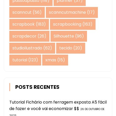
passoapasso
(118)
planner
(37)
scanncut
(56)
scanncutmachine
(17)
scrapbook
(183)
scrapbooking
(163)
scrapdecor
(26)
Silhouette
(96)
studioilustrado
(62)
tecido
(20)
tutorial
(123)
xmas
(15)
POSTS RECENTES
Tutorial Fichário com ferragem exposta A5 fácil
de fazer e você vai economizar $$
26 DE OUTUBRO DE
2023