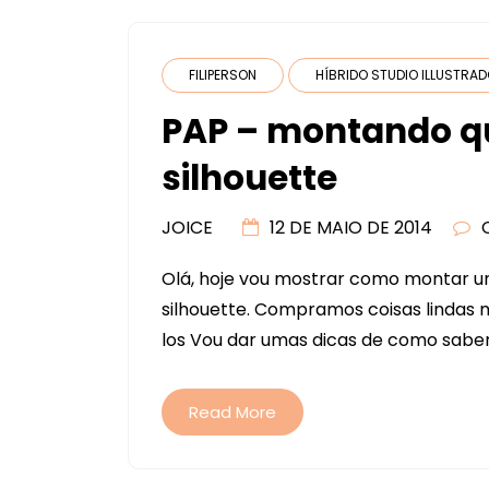
FILIPERSON
HÍBRIDO STUDIO ILLUSTRA
PAP – montando q
silhouette
JOICE
12 DE MAIO DE 2014
Olá, hoje vou mostrar como montar u
silhouette. Compramos coisas lindas
los Vou dar umas dicas de como sab
Read More