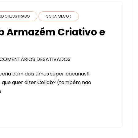
COM
VÁRIAS
UDIO ILLUSTRADO
SCRAPDECOR
FERRAMENTAS
b Armazém Criativo e
COMENTÁRIOS DESATIVADOS
EM
LANÇAMENTO
ceria com dois times super bacanas!!
COLLAB
 O que quer dizer Collab? (também não
ARMAZÉM
s
CRIATIVO
E
STUDIO
ILUSTRADO