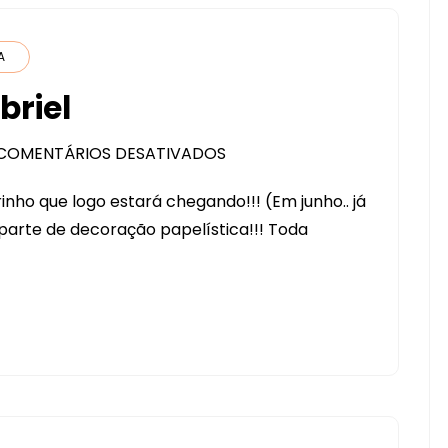
A
briel
COMENTÁRIOS DESATIVADOS
EM
CHÁ
nho que logo estará chegando!!! (Em junho.. já
DE
parte de decoração papelística!!! Toda
BEBÊ
DO
GABRIEL