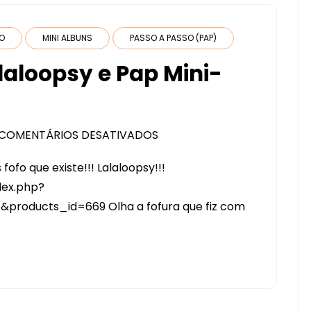
DO
MINI ALBUNS
PASSO A PASSO (PAP)
laloopsy e Pap Mini-
COMENTÁRIOS DESATIVADOS
EM
LANÇAMENTO
fofo que existe!!! Lalaloopsy!!!
KIT
dex.php?
LALALOOPSY
roducts_id=669 Olha a fofura que fiz com
E
PAP
MINI-
ÁLBUM
BOLSA