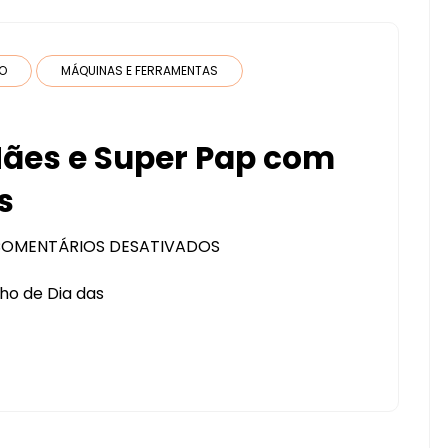
DO
MÁQUINAS E FERRAMENTAS
Mães e Super Pap com
s
OMENTÁRIOS DESATIVADOS
EM
PRESENTE
ho de Dia das
DIA
DAS
MÃES
E
SUPER
PAP