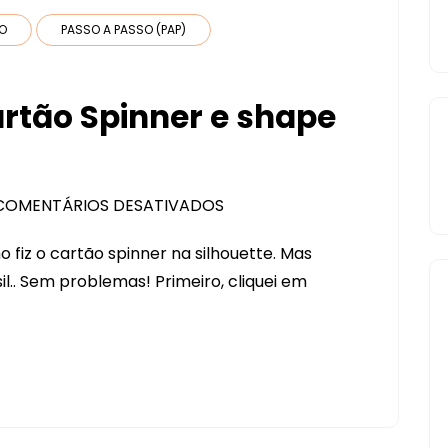
DO
PASSO A PASSO (PAP)
rtão Spinner e shape
COMENTÁRIOS DESATIVADOS
EM
PASSO-
 fiz o cartão spinner na silhouette. Mas
A-
l.. Sem problemas! Primeiro, cliquei em
PASSO
CARTÃO
SPINNER
E
SHAPE
FREE!