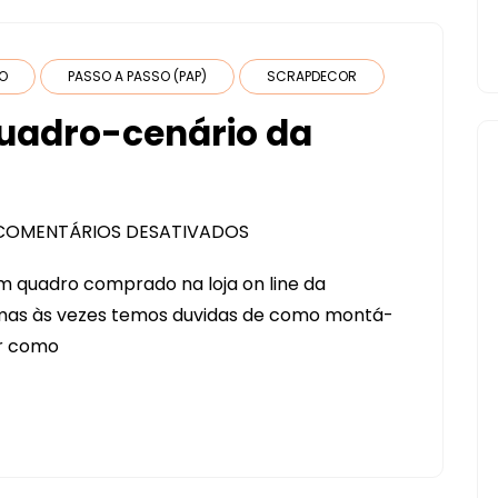
DO
PASSO A PASSO (PAP)
SCRAPDECOR
uadro-cenário da
COMENTÁRIOS DESATIVADOS
EM
PAP
m quadro comprado na loja on line da
–
 mas às vezes temos duvidas de como montá-
MONTANDO
er como
QUADRO-
CENÁRIO
DA
SILHOUETTE