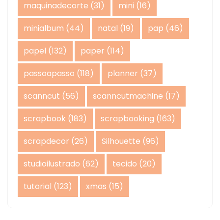
maquinadecorte
(31)
mini
(16)
minialbum
(44)
natal
(19)
pap
(46)
papel
(132)
paper
(114)
passoapasso
(118)
planner
(37)
scanncut
(56)
scanncutmachine
(17)
scrapbook
(183)
scrapbooking
(163)
scrapdecor
(26)
Silhouette
(96)
studioilustrado
(62)
tecido
(20)
tutorial
(123)
xmas
(15)