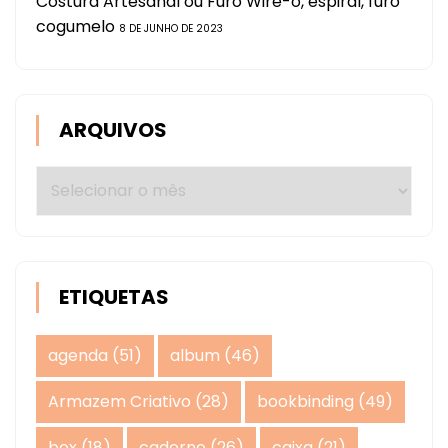
Costura Artesanal ou Furo Wire-o, espiral, furo
cogumelo
8 DE JUNHO DE 2023
ARQUIVOS
Arquivos
ETIQUETAS
agenda
(51)
album
(46)
Armazem Criativo
(28)
bookbinding
(49)
box
(18)
caderno
(26)
caixa
(21)