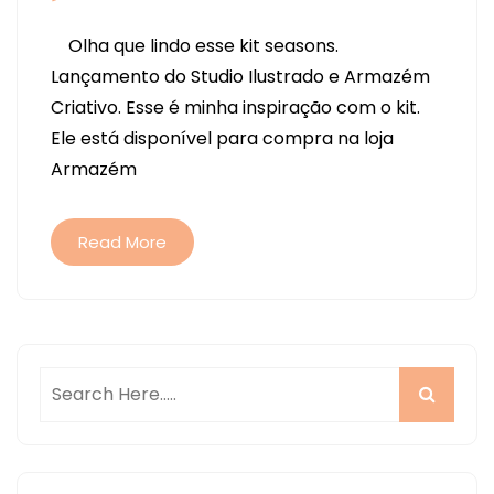
MINI-
Olha que lindo esse kit seasons.
ÁLBUM
Lançamento do Studio Ilustrado e Armazém
ALL
Criativo. Esse é minha inspiração com o kit.
SEASONS
Ele está disponível para compra na loja
–
Armazém
LANÇAMENTO
KIT
COLLAB
Read More
ARMAZÉM
CRIATIVO
E
STUDIO
ILUSTRADO
E
PAP
3D