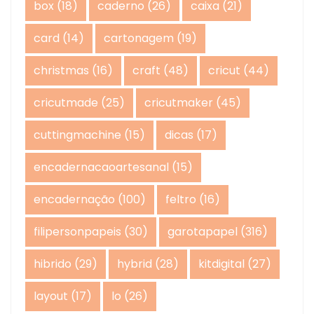
box
(18)
caderno
(26)
caixa
(21)
card
(14)
cartonagem
(19)
christmas
(16)
craft
(48)
cricut
(44)
cricutmade
(25)
cricutmaker
(45)
cuttingmachine
(15)
dicas
(17)
encadernacaoartesanal
(15)
encadernação
(100)
feltro
(16)
filipersonpapeis
(30)
garotapapel
(316)
hibrido
(29)
hybrid
(28)
kitdigital
(27)
layout
(17)
lo
(26)