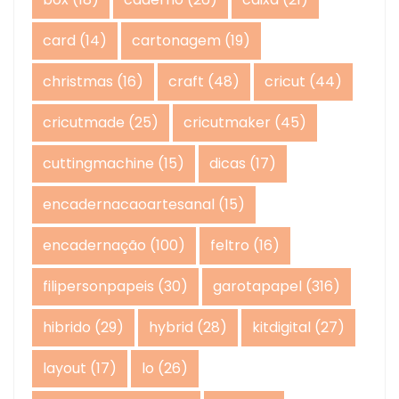
card
(14)
cartonagem
(19)
christmas
(16)
craft
(48)
cricut
(44)
cricutmade
(25)
cricutmaker
(45)
cuttingmachine
(15)
dicas
(17)
encadernacaoartesanal
(15)
encadernação
(100)
feltro
(16)
filipersonpapeis
(30)
garotapapel
(316)
hibrido
(29)
hybrid
(28)
kitdigital
(27)
layout
(17)
lo
(26)