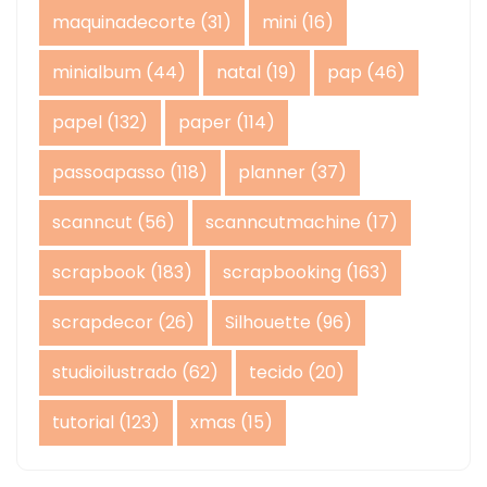
maquinadecorte
(31)
mini
(16)
minialbum
(44)
natal
(19)
pap
(46)
papel
(132)
paper
(114)
passoapasso
(118)
planner
(37)
scanncut
(56)
scanncutmachine
(17)
scrapbook
(183)
scrapbooking
(163)
scrapdecor
(26)
Silhouette
(96)
studioilustrado
(62)
tecido
(20)
tutorial
(123)
xmas
(15)