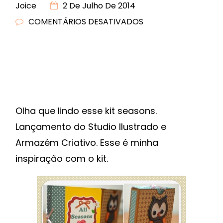
Joice
2 De Julho De 2014
COMENTÁRIOS DESATIVADOS
EM
MINI-
ÁLBUM
ALL
SEASONS
–
LANÇAMENTO
Olha que lindo esse kit seasons.
KIT
Lançamento do Studio Ilustrado e
COLLAB
Armazém Criativo. Esse é minha
ARMAZÉM
inspiração com o kit.
CRIATIVO
E
STUDIO
ILUSTRADO
E