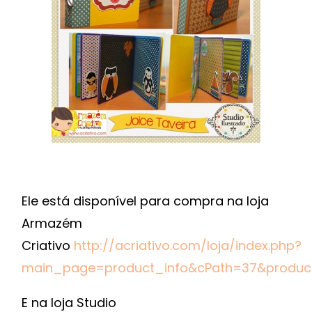
PAP
3D
DE
IMPRESSÃO
E
CORTE
Ele está disponível para compra na loja
Armazém
Criativo
http://acriativo.com/loja/index.php?
main_page=product_info&cPath=37&produc
E na loja Studio