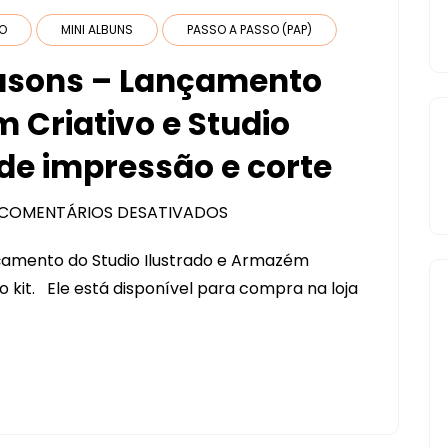
DO
MINI ALBUNS
PASSO A PASSO (PAP)
easons – Lançamento
 Criativo e Studio
 de impressão e corte
COMENTÁRIOS DESATIVADOS
EM
MINI-
nçamento do Studio Ilustrado e Armazém
ÁLBUM
o kit. Ele está disponível para compra na loja
ALL
SEASONS
–
LANÇAMENTO
KIT
COLLAB