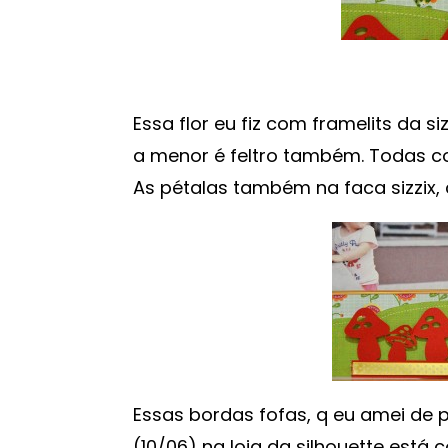
Essa flor eu fiz com framelits da si
a menor é feltro também. Todas co
As pétalas também na faca sizzix, 
Essas bordas fofas, q eu amei de p
(10/06) na loja da silhouette est