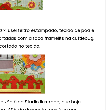
zzix, usei feltro estampado, tecido de poá e
rtadas com a faca framelits na cuttlebug.
cortado no tecido.
aixão é do Studio Ilustrado, que hoje
á com 40% de desconto mas é só por