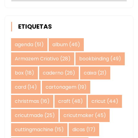
ETIQUETAS
agenda
(51)
album
(46)
Armazem Criativo
(28)
bookbinding
(49)
box
(18)
caderno
(26)
caixa
(21)
card
(14)
cartonagem
(19)
christmas
(16)
craft
(48)
cricut
(44)
cricutmade
(25)
cricutmaker
(45)
cuttingmachine
(15)
dicas
(17)