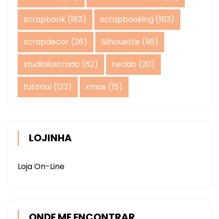
scrapbook
(183)
scrapbooking
(163)
scrapdecor
(26)
Silhouette
(96)
studioilustrado
(62)
tecido
(20)
tutorial
(123)
xmas
(15)
LOJINHA
Loja On-Line
ONDE ME ENCONTRAR