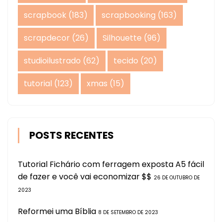
scrapbook
(183)
scrapbooking
(163)
scrapdecor
(26)
Silhouette
(96)
studioilustrado
(62)
tecido
(20)
tutorial
(123)
xmas
(15)
POSTS RECENTES
Tutorial Fichário com ferragem exposta A5 fácil
de fazer e você vai economizar $$
26 DE OUTUBRO DE
2023
Reformei uma Bíblia
8 DE SETEMBRO DE 2023