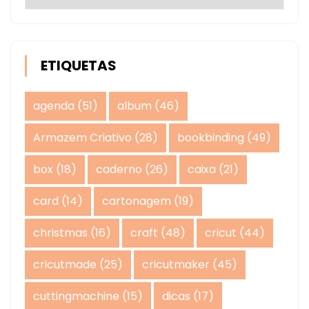
ETIQUETAS
agenda
(51)
album
(46)
Armazem Criativo
(28)
bookbinding
(49)
box
(18)
caderno
(26)
caixa
(21)
card
(14)
cartonagem
(19)
christmas
(16)
craft
(48)
cricut
(44)
cricutmade
(25)
cricutmaker
(45)
cuttingmachine
(15)
dicas
(17)