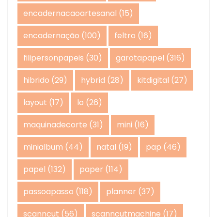
encadernacaoartesanal
(15)
encadernação
(100)
feltro
(16)
filipersonpapeis
(30)
garotapapel
(316)
hibrido
(29)
hybrid
(28)
kitdigital
(27)
layout
(17)
lo
(26)
maquinadecorte
(31)
mini
(16)
minialbum
(44)
natal
(19)
pap
(46)
papel
(132)
paper
(114)
passoapasso
(118)
planner
(37)
scanncut
(56)
scanncutmachine
(17)