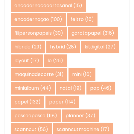
encadernacaoartesanal
(15)
encadernação
(100)
feltro
(16)
filipersonpapeis
(30)
garotapapel
(316)
hibrido
(29)
hybrid
(28)
kitdigital
(27)
layout
(17)
lo
(26)
maquinadecorte
(31)
mini
(16)
minialbum
(44)
natal
(19)
pap
(46)
papel
(132)
paper
(114)
passoapasso
(118)
planner
(37)
scanncut
(56)
scanncutmachine
(17)