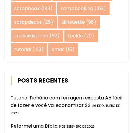
scrapbook
(183)
scrapbooking
(163)
scrapdecor
(26)
Silhouette
(96)
studioilustrado
(62)
tecido
(20)
tutorial
(123)
xmas
(15)
POSTS RECENTES
Tutorial Fichário com ferragem exposta A5 fácil
de fazer e você vai economizar $$
26 DE OUTUBRO DE
2023
Reformei uma Bíblia
8 DE SETEMBRO DE 2023