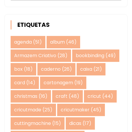
ETIQUETAS
agenda
(51)
album
(46)
Armazem Criativo
(28)
bookbinding
(49)
box
(18)
caderno
(26)
caixa
(21)
card
(14)
cartonagem
(19)
christmas
(16)
craft
(48)
cricut
(44)
cricutmade
(25)
cricutmaker
(45)
cuttingmachine
(15)
dicas
(17)