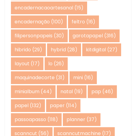
encadernacaoartesanal
(15)
encadernação
(100)
feltro
(16)
filipersonpapeis
(30)
garotapapel
(316)
hibrido
(29)
hybrid
(28)
kitdigital
(27)
layout
(17)
lo
(26)
maquinadecorte
(31)
mini
(16)
minialbum
(44)
natal
(19)
pap
(46)
papel
(132)
paper
(114)
passoapasso
(118)
planner
(37)
scanncut
(56)
scanncutmachine
(17)