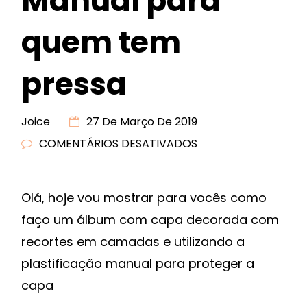
Manual para
quem tem
pressa
Joice
27 De Março De 2019
COMENTÁRIOS DESATIVADOS
EM
PLASTIFICAÇÃO
MANUAL
Olá, hoje vou mostrar para vocês como
PARA
faço um álbum com capa decorada com
QUEM
TEM
recortes em camadas e utilizando a
PRESSA
plastificação manual para proteger a
capa