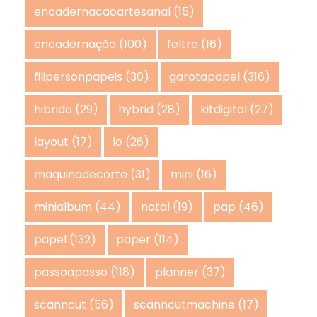
encadernacaoartesanal
(15)
encadernação
(100)
feltro
(16)
filipersonpapeis
(30)
garotapapel
(316)
hibrido
(29)
hybrid
(28)
kitdigital
(27)
layout
(17)
lo
(26)
maquinadecorte
(31)
mini
(16)
minialbum
(44)
natal
(19)
pap
(46)
papel
(132)
paper
(114)
passoapasso
(118)
planner
(37)
scanncut
(56)
scanncutmachine
(17)