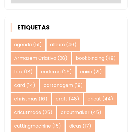
ETIQUETAS
agenda
(51)
album
(46)
Armazem Criativo
(28)
bookbinding
(49)
box
(18)
caderno
(26)
caixa
(21)
card
(14)
cartonagem
(19)
christmas
(16)
craft
(48)
cricut
(44)
cricutmade
(25)
cricutmaker
(45)
cuttingmachine
(15)
dicas
(17)