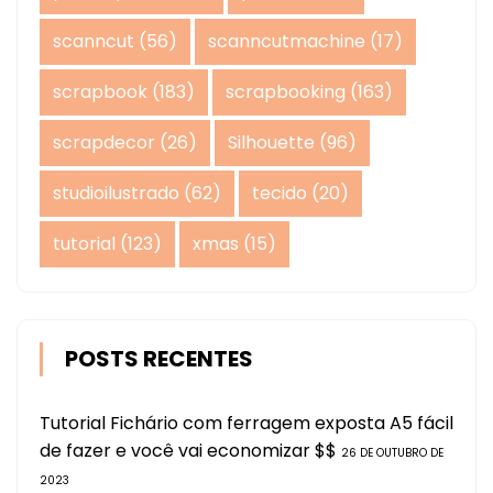
scanncut
(56)
scanncutmachine
(17)
scrapbook
(183)
scrapbooking
(163)
scrapdecor
(26)
Silhouette
(96)
studioilustrado
(62)
tecido
(20)
tutorial
(123)
xmas
(15)
POSTS RECENTES
Tutorial Fichário com ferragem exposta A5 fácil
de fazer e você vai economizar $$
26 DE OUTUBRO DE
2023