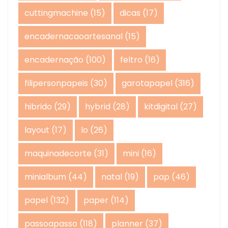
cuttingmachine
(15)
dicas
(17)
encadernacaoartesanal
(15)
encadernação
(100)
feltro
(16)
filipersonpapeis
(30)
garotapapel
(316)
hibrido
(29)
hybrid
(28)
kitdigital
(27)
layout
(17)
lo
(26)
maquinadecorte
(31)
mini
(16)
minialbum
(44)
natal
(19)
pap
(46)
papel
(132)
paper
(114)
passoapasso
(118)
planner
(37)