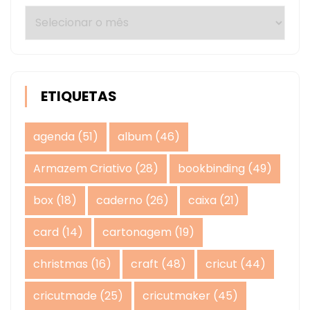
Arquivos
ETIQUETAS
agenda
(51)
album
(46)
Armazem Criativo
(28)
bookbinding
(49)
box
(18)
caderno
(26)
caixa
(21)
card
(14)
cartonagem
(19)
christmas
(16)
craft
(48)
cricut
(44)
cricutmade
(25)
cricutmaker
(45)