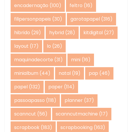
encadernação
(100)
feltro
(16)
filipersonpapeis
(30)
garotapapel
(316)
hibrido
(29)
hybrid
(28)
kitdigital
(27)
layout
(17)
lo
(26)
maquinadecorte
(31)
mini
(16)
minialbum
(44)
natal
(19)
pap
(46)
papel
(132)
paper
(114)
passoapasso
(118)
planner
(37)
scanncut
(56)
scanncutmachine
(17)
scrapbook
(183)
scrapbooking
(163)