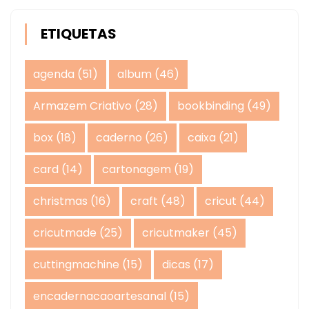
ETIQUETAS
agenda
(51)
album
(46)
Armazem Criativo
(28)
bookbinding
(49)
box
(18)
caderno
(26)
caixa
(21)
card
(14)
cartonagem
(19)
christmas
(16)
craft
(48)
cricut
(44)
cricutmade
(25)
cricutmaker
(45)
cuttingmachine
(15)
dicas
(17)
encadernacaoartesanal
(15)