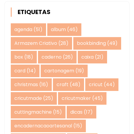
ETIQUETAS
agenda
(51)
album
(46)
Armazem Criativo
(28)
bookbinding
(49)
box
(18)
caderno
(26)
caixa
(21)
card
(14)
cartonagem
(19)
christmas
(16)
craft
(48)
cricut
(44)
cricutmade
(25)
cricutmaker
(45)
cuttingmachine
(15)
dicas
(17)
encadernacaoartesanal
(15)