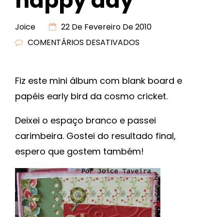
happy day
Joice
22 De Fevereiro De 2010
COMENTÁRIOS DESATIVADOS
EM
MINI
ÁLBUM
Fiz este mini álbum com blank board e
HAPPY
papéis early bird da cosmo cricket.
DAY
Deixei o espaço branco e passei
carimbeira. Gostei do resultado final,
espero que gostem também!