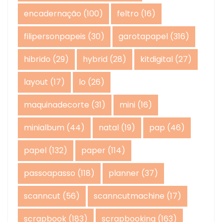
encadernação
(100)
feltro
(16)
filipersonpapeis
(30)
garotapapel
(316)
hibrido
(29)
hybrid
(28)
kitdigital
(27)
layout
(17)
lo
(26)
maquinadecorte
(31)
mini
(16)
minialbum
(44)
natal
(19)
pap
(46)
papel
(132)
paper
(114)
passoapasso
(118)
planner
(37)
scanncut
(56)
scanncutmachine
(17)
scrapbook
(183)
scrapbooking
(163)