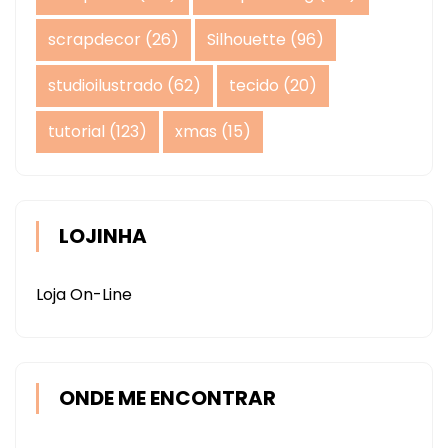
scrapdecor
(26)
Silhouette
(96)
studioilustrado
(62)
tecido
(20)
tutorial
(123)
xmas
(15)
LOJINHA
Loja On-Line
ONDE ME ENCONTRAR