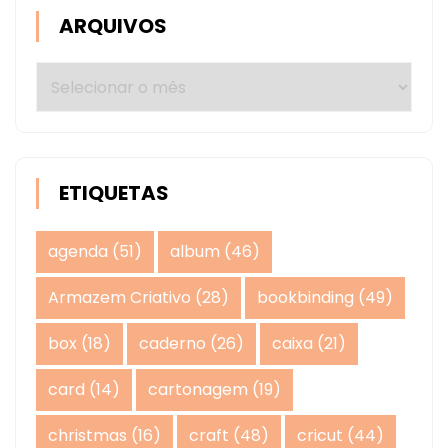
ARQUIVOS
Arquivos
ETIQUETAS
agenda
(51)
album
(46)
Armazem Criativo
(28)
bookbinding
(49)
box
(18)
caderno
(26)
caixa
(21)
card
(14)
cartonagem
(19)
christmas
(16)
craft
(48)
cricut
(44)