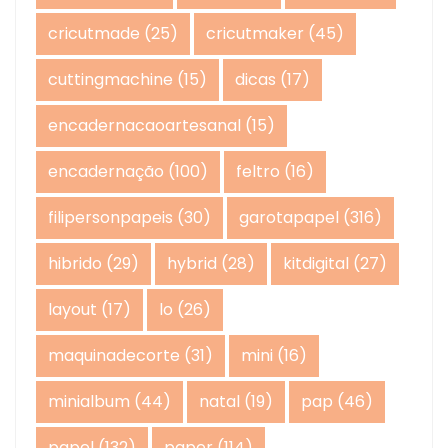
cricutmade
(25)
cricutmaker
(45)
cuttingmachine
(15)
dicas
(17)
encadernacaoartesanal
(15)
encadernação
(100)
feltro
(16)
filipersonpapeis
(30)
garotapapel
(316)
hibrido
(29)
hybrid
(28)
kitdigital
(27)
layout
(17)
lo
(26)
maquinadecorte
(31)
mini
(16)
minialbum
(44)
natal
(19)
pap
(46)
papel
(132)
paper
(114)