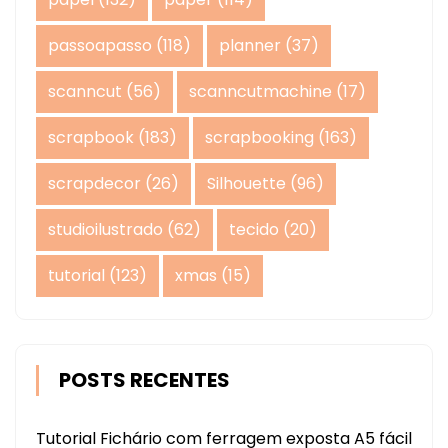
passoapasso
(118)
planner
(37)
scanncut
(56)
scanncutmachine
(17)
scrapbook
(183)
scrapbooking
(163)
scrapdecor
(26)
Silhouette
(96)
studioilustrado
(62)
tecido
(20)
tutorial
(123)
xmas
(15)
POSTS RECENTES
Tutorial Fichário com ferragem exposta A5 fácil