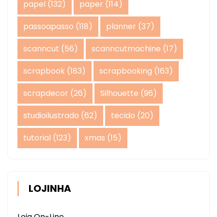
papel
(132)
paper
(114)
passoapasso
(118)
planner
(37)
scanncut
(56)
scanncutmachine
(17)
scrapbook
(183)
scrapbooking
(163)
scrapdecor
(26)
Silhouette
(96)
studioilustrado
(62)
tecido
(20)
tutorial
(123)
xmas
(15)
LOJINHA
Loja On-Line