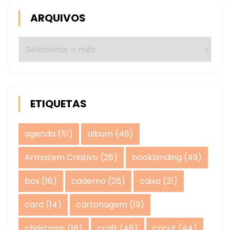
ARQUIVOS
Arquivos
ETIQUETAS
agenda
(51)
album
(46)
Armazem Criativo
(28)
bookbinding
(49)
box
(18)
caderno
(26)
caixa
(21)
card
(14)
cartonagem
(19)
christmas
(16)
craft
(48)
cricut
(44)