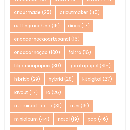
cricutmade
(25)
cricutmaker
(45)
cuttingmachine
(15)
dicas
(17)
encadernacaoartesanal
(15)
encadernação
(100)
feltro
(16)
filipersonpapeis
(30)
garotapapel
(316)
hibrido
(29)
hybrid
(28)
kitdigital
(27)
layout
(17)
lo
(26)
maquinadecorte
(31)
mini
(16)
minialbum
(44)
natal
(19)
pap
(46)