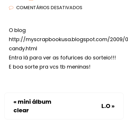
COMENTÁRIOS DESATIVADOS
EM
MAIS
UM
O blog
SORTEIO!
http://myscrapbookusa.blogspot.com/2009/0
candy.html
Entra lá para ver as fofurices do sorteio!!!
E boa sorte pra vcs tb meninas!
«
mini álbum
L.O
»
clear