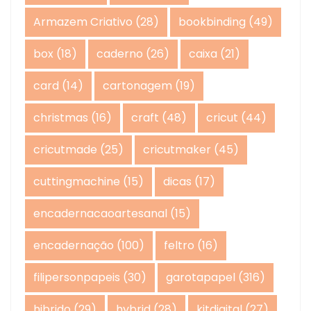
Armazem Criativo
(28)
bookbinding
(49)
box
(18)
caderno
(26)
caixa
(21)
card
(14)
cartonagem
(19)
christmas
(16)
craft
(48)
cricut
(44)
cricutmade
(25)
cricutmaker
(45)
cuttingmachine
(15)
dicas
(17)
encadernacaoartesanal
(15)
encadernação
(100)
feltro
(16)
filipersonpapeis
(30)
garotapapel
(316)
hibrido
(29)
hybrid
(28)
kitdigital
(27)