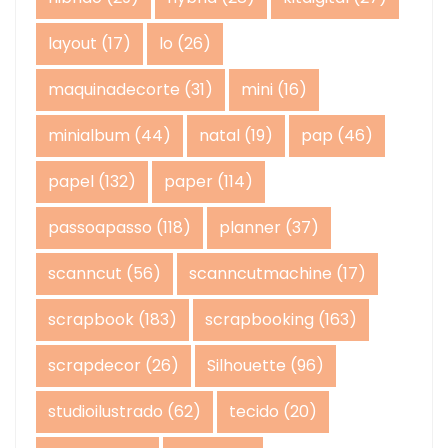
layout
(17)
lo
(26)
maquinadecorte
(31)
mini
(16)
minialbum
(44)
natal
(19)
pap
(46)
papel
(132)
paper
(114)
passoapasso
(118)
planner
(37)
scanncut
(56)
scanncutmachine
(17)
scrapbook
(183)
scrapbooking
(163)
scrapdecor
(26)
Silhouette
(96)
studioilustrado
(62)
tecido
(20)