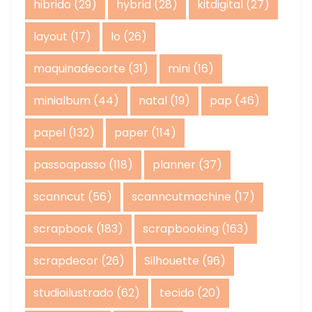
hibrido
(29)
hybrid
(28)
kitdigital
(27)
layout
(17)
lo
(26)
maquinadecorte
(31)
mini
(16)
minialbum
(44)
natal
(19)
pap
(46)
papel
(132)
paper
(114)
passoapasso
(118)
planner
(37)
scanncut
(56)
scanncutmachine
(17)
scrapbook
(183)
scrapbooking
(163)
scrapdecor
(26)
Silhouette
(96)
studioilustrado
(62)
tecido
(20)