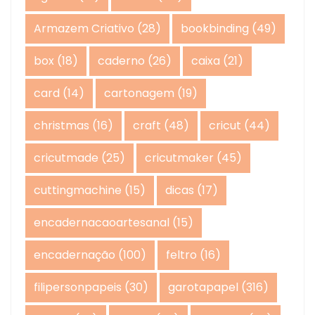
Armazem Criativo
(28)
bookbinding
(49)
box
(18)
caderno
(26)
caixa
(21)
card
(14)
cartonagem
(19)
christmas
(16)
craft
(48)
cricut
(44)
cricutmade
(25)
cricutmaker
(45)
cuttingmachine
(15)
dicas
(17)
encadernacaoartesanal
(15)
encadernação
(100)
feltro
(16)
filipersonpapeis
(30)
garotapapel
(316)