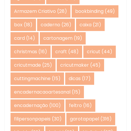
Armazem Criativo
(28)
bookbinding
(49)
box
(18)
caderno
(26)
caixa
(21)
card
(14)
cartonagem
(19)
christmas
(16)
craft
(48)
cricut
(44)
cricutmade
(25)
cricutmaker
(45)
cuttingmachine
(15)
dicas
(17)
encadernacaoartesanal
(15)
encadernação
(100)
feltro
(16)
filipersonpapeis
(30)
garotapapel
(316)