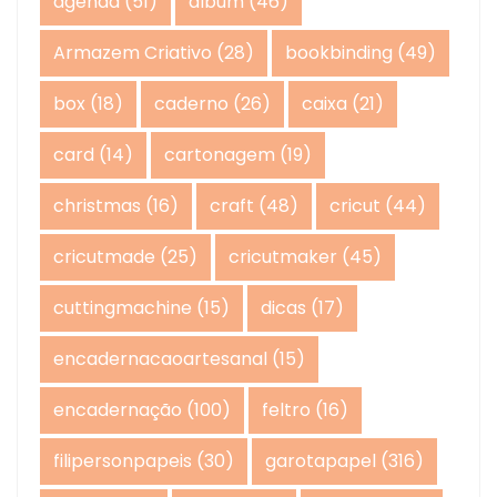
agenda
(51)
album
(46)
Armazem Criativo
(28)
bookbinding
(49)
box
(18)
caderno
(26)
caixa
(21)
card
(14)
cartonagem
(19)
christmas
(16)
craft
(48)
cricut
(44)
cricutmade
(25)
cricutmaker
(45)
cuttingmachine
(15)
dicas
(17)
encadernacaoartesanal
(15)
encadernação
(100)
feltro
(16)
filipersonpapeis
(30)
garotapapel
(316)