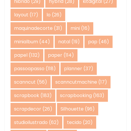
hibrido
(29)
hybrid
(28)
kitdigital
(27)
layout
(17)
lo
(26)
maquinadecorte
(31)
mini
(16)
minialbum
(44)
natal
(19)
pap
(46)
papel
(132)
paper
(114)
passoapasso
(118)
planner
(37)
scanncut
(56)
scanncutmachine
(17)
scrapbook
(183)
scrapbooking
(163)
scrapdecor
(26)
Silhouette
(96)
studioilustrado
(62)
tecido
(20)