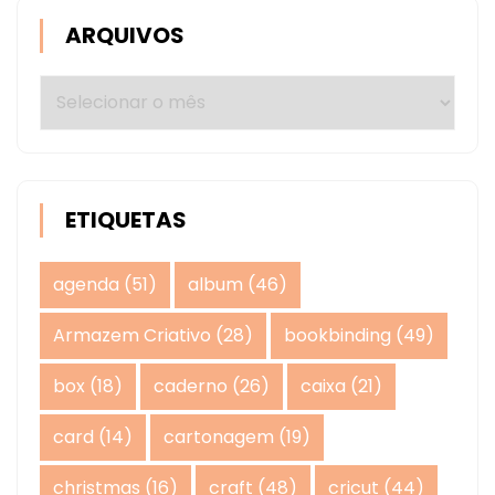
ARQUIVOS
Arquivos
ETIQUETAS
agenda
(51)
album
(46)
Armazem Criativo
(28)
bookbinding
(49)
box
(18)
caderno
(26)
caixa
(21)
card
(14)
cartonagem
(19)
christmas
(16)
craft
(48)
cricut
(44)