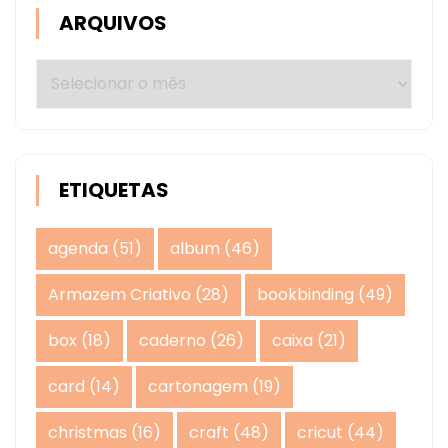
ARQUIVOS
Arquivos
ETIQUETAS
agenda
(51)
album
(46)
Armazem Criativo
(28)
bookbinding
(49)
box
(18)
caderno
(26)
caixa
(21)
card
(14)
cartonagem
(19)
christmas
(16)
craft
(48)
cricut
(44)