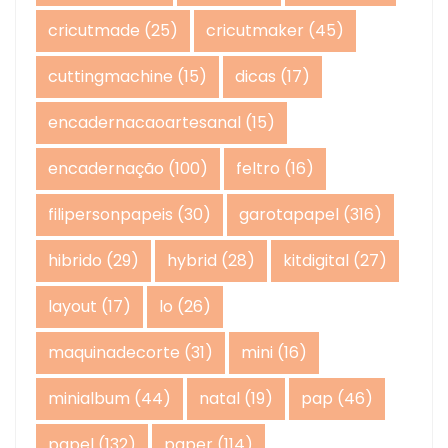
cricutmade
(25)
cricutmaker
(45)
cuttingmachine
(15)
dicas
(17)
encadernacaoartesanal
(15)
encadernação
(100)
feltro
(16)
filipersonpapeis
(30)
garotapapel
(316)
hibrido
(29)
hybrid
(28)
kitdigital
(27)
layout
(17)
lo
(26)
maquinadecorte
(31)
mini
(16)
minialbum
(44)
natal
(19)
pap
(46)
papel
(132)
paper
(114)