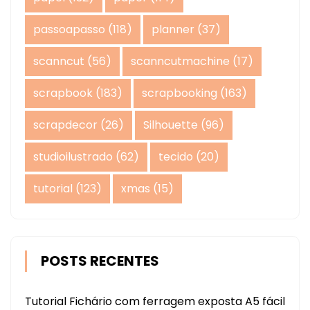
passoapasso
(118)
planner
(37)
scanncut
(56)
scanncutmachine
(17)
scrapbook
(183)
scrapbooking
(163)
scrapdecor
(26)
Silhouette
(96)
studioilustrado
(62)
tecido
(20)
tutorial
(123)
xmas
(15)
POSTS RECENTES
Tutorial Fichário com ferragem exposta A5 fácil