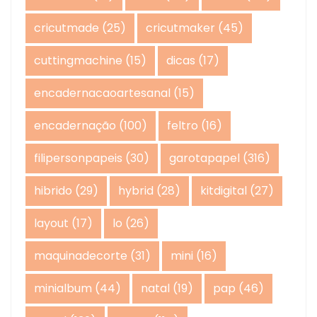
cricutmade
(25)
cricutmaker
(45)
cuttingmachine
(15)
dicas
(17)
encadernacaoartesanal
(15)
encadernação
(100)
feltro
(16)
filipersonpapeis
(30)
garotapapel
(316)
hibrido
(29)
hybrid
(28)
kitdigital
(27)
layout
(17)
lo
(26)
maquinadecorte
(31)
mini
(16)
minialbum
(44)
natal
(19)
pap
(46)