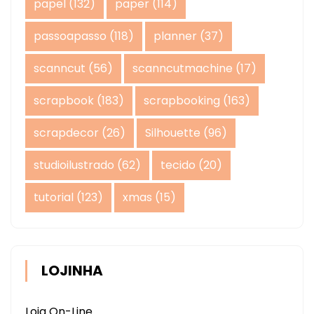
papel
(132)
paper
(114)
passoapasso
(118)
planner
(37)
scanncut
(56)
scanncutmachine
(17)
scrapbook
(183)
scrapbooking
(163)
scrapdecor
(26)
Silhouette
(96)
studioilustrado
(62)
tecido
(20)
tutorial
(123)
xmas
(15)
LOJINHA
Loja On-Line