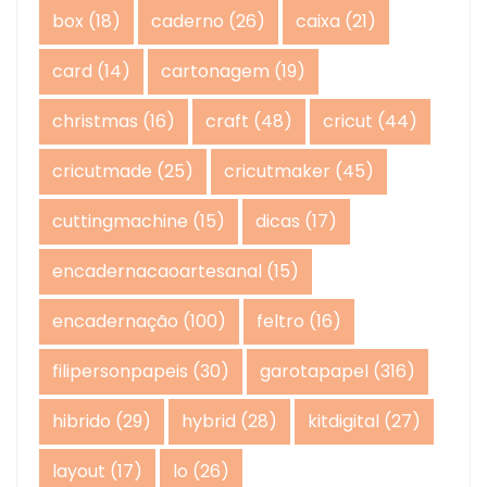
box
(18)
caderno
(26)
caixa
(21)
card
(14)
cartonagem
(19)
christmas
(16)
craft
(48)
cricut
(44)
cricutmade
(25)
cricutmaker
(45)
cuttingmachine
(15)
dicas
(17)
encadernacaoartesanal
(15)
encadernação
(100)
feltro
(16)
filipersonpapeis
(30)
garotapapel
(316)
hibrido
(29)
hybrid
(28)
kitdigital
(27)
layout
(17)
lo
(26)