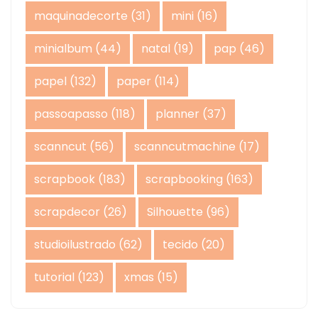
maquinadecorte
(31)
mini
(16)
minialbum
(44)
natal
(19)
pap
(46)
papel
(132)
paper
(114)
passoapasso
(118)
planner
(37)
scanncut
(56)
scanncutmachine
(17)
scrapbook
(183)
scrapbooking
(163)
scrapdecor
(26)
Silhouette
(96)
studioilustrado
(62)
tecido
(20)
tutorial
(123)
xmas
(15)