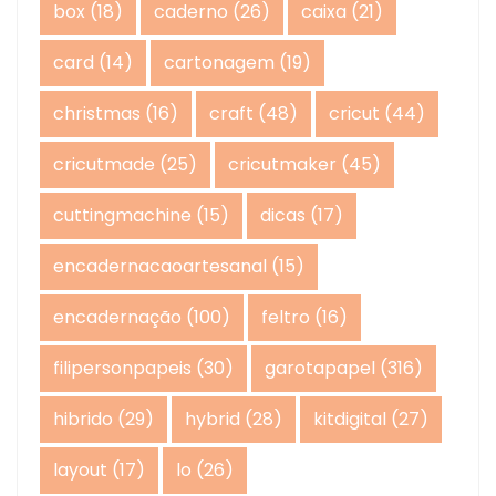
box
(18)
caderno
(26)
caixa
(21)
card
(14)
cartonagem
(19)
christmas
(16)
craft
(48)
cricut
(44)
cricutmade
(25)
cricutmaker
(45)
cuttingmachine
(15)
dicas
(17)
encadernacaoartesanal
(15)
encadernação
(100)
feltro
(16)
filipersonpapeis
(30)
garotapapel
(316)
hibrido
(29)
hybrid
(28)
kitdigital
(27)
layout
(17)
lo
(26)