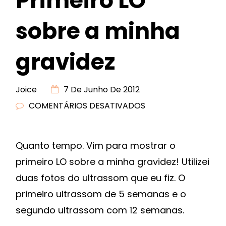
Primeiro LO
sobre a minha
gravidez
Joice
7 De Junho De 2012
COMENTÁRIOS DESATIVADOS
EM
GOOD
NEWS!!
Quanto tempo. Vim para mostrar o
PRIMEIRO
primeiro LO sobre a minha gravidez! Utilizei
LO
SOBRE
duas fotos do ultrassom que eu fiz. O
A
primeiro ultrassom de 5 semanas e o
MINHA
segundo ultrassom com 12 semanas.
GRAVIDEZ