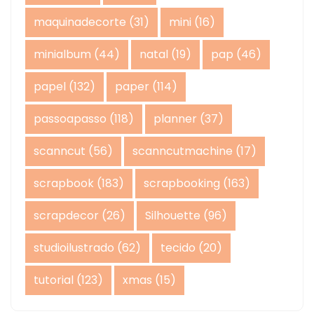
maquinadecorte
(31)
mini
(16)
minialbum
(44)
natal
(19)
pap
(46)
papel
(132)
paper
(114)
passoapasso
(118)
planner
(37)
scanncut
(56)
scanncutmachine
(17)
scrapbook
(183)
scrapbooking
(163)
scrapdecor
(26)
Silhouette
(96)
studioilustrado
(62)
tecido
(20)
tutorial
(123)
xmas
(15)