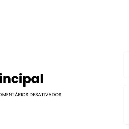
rincipal
OMENTÁRIOS DESATIVADOS
EM
FALOU
A
FOTO
PRINCIPAL