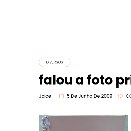
DIVERSOS
falou a foto p
Joice
5 De Junho De 2009
C