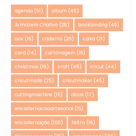
agenda
(51)
album
(46)
Armazem Criativo
(28)
bookbinding
(49)
box
(18)
caderno
(26)
caixa
(21)
card
(14)
cartonagem
(19)
christmas
(16)
craft
(48)
cricut
(44)
cricutmade
(25)
cricutmaker
(45)
cuttingmachine
(15)
dicas
(17)
encadernacaoartesanal
(15)
encadernação
(100)
feltro
(16)