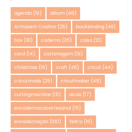
agenda
(51)
album
(46)
Armazem Criativo
(28)
bookbinding
(49)
box
(18)
caderno
(26)
caixa
(21)
card
(14)
cartonagem
(19)
christmas
(16)
craft
(48)
cricut
(44)
cricutmade
(25)
cricutmaker
(45)
cuttingmachine
(15)
dicas
(17)
encadernacaoartesanal
(15)
encadernação
(100)
feltro
(16)