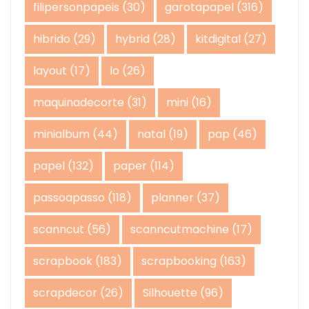
filipersonpapeis
(30)
garotapapel
(316)
hibrido
(29)
hybrid
(28)
kitdigital
(27)
layout
(17)
lo
(26)
maquinadecorte
(31)
mini
(16)
minialbum
(44)
natal
(19)
pap
(46)
papel
(132)
paper
(114)
passoapasso
(118)
planner
(37)
scanncut
(56)
scanncutmachine
(17)
scrapbook
(183)
scrapbooking
(163)
scrapdecor
(26)
Silhouette
(96)