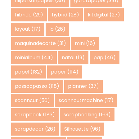
filipersonpapeis
(30)
garotapapel
(316)
hibrido
(29)
hybrid
(28)
kitdigital
(27)
layout
(17)
lo
(26)
maquinadecorte
(31)
mini
(16)
minialbum
(44)
natal
(19)
pap
(46)
papel
(132)
paper
(114)
passoapasso
(118)
planner
(37)
scanncut
(56)
scanncutmachine
(17)
scrapbook
(183)
scrapbooking
(163)
scrapdecor
(26)
Silhouette
(96)