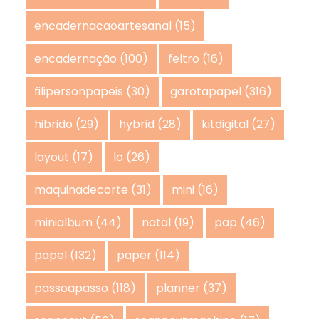
encadernacaoartesanal
(15)
encadernação
(100)
feltro
(16)
filipersonpapeis
(30)
garotapapel
(316)
hibrido
(29)
hybrid
(28)
kitdigital
(27)
layout
(17)
lo
(26)
maquinadecorte
(31)
mini
(16)
minialbum
(44)
natal
(19)
pap
(46)
papel
(132)
paper
(114)
passoapasso
(118)
planner
(37)