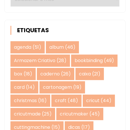
ETIQUETAS
agenda
(51)
album
(46)
Armazem Criativo
(28)
bookbinding
(49)
box
(18)
caderno
(26)
caixa
(21)
card
(14)
cartonagem
(19)
christmas
(16)
craft
(48)
cricut
(44)
cricutmade
(25)
cricutmaker
(45)
cuttingmachine
(15)
dicas
(17)