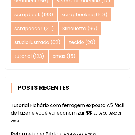
scanncut
(56)
scanncutmachine
(17)
scrapbook
(183)
scrapbooking
(163)
scrapdecor
(26)
Silhouette
(96)
studioilustrado
(62)
tecido
(20)
tutorial
(123)
xmas
(15)
POSTS RECENTES
Tutorial Fichário com ferragem exposta A5 fácil
de fazer e você vai economizar $$
26 DE OUTUBRO DE
2023
Reformei uma Bíblia
8 DE SETEMBRO DE 2023