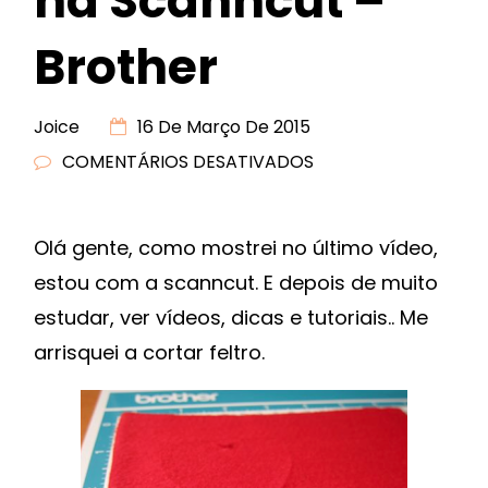
na Scanncut –
Brother
Joice
16 De Março De 2015
COMENTÁRIOS DESATIVADOS
EM
CORTANDO
FELTRO
Olá gente, como mostrei no último vídeo,
NA
estou com a scanncut. E depois de muito
SCANNCUT
–
estudar, ver vídeos, dicas e tutoriais.. Me
BROTHER
arrisquei a cortar feltro.