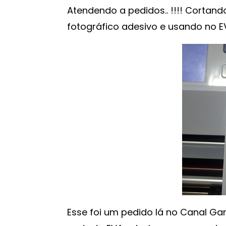
Atendendo a pedidos.. !!!! Corta
fotográfico adesivo e usando no E
Esse foi um pedido lá no Canal Ga