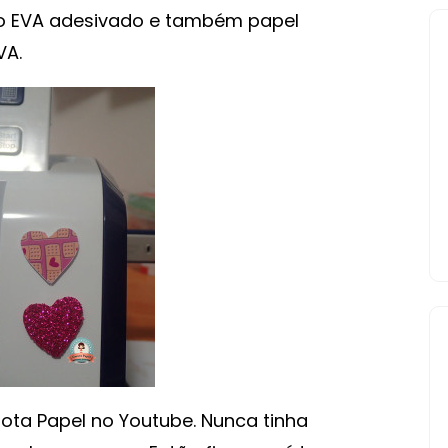
ndo EVA adesivado e também papel
ADESIVADO
VA.
NA
SCANNCUT
(
COM
E
SEM
GLITTER)
rota Papel no Youtube. Nunca tinha