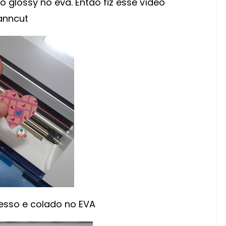
 glossy no eva. Então fiz esse vídeo
anncut
esso e colado no EVA