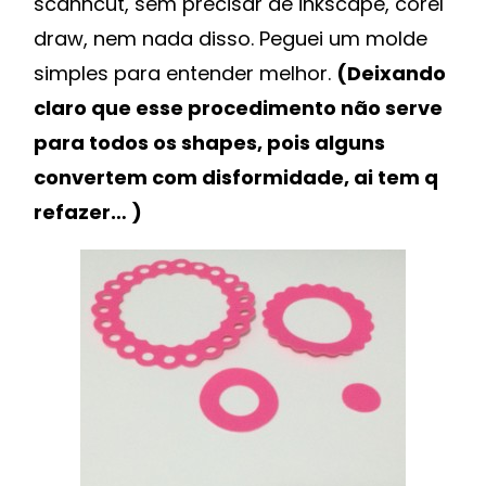
SCANNCUT
scanncut, sem precisar de inkscape, corel
FÁCIL
draw, nem nada disso. Peguei um molde
FÁCIL
simples para entender melhor.
(Deixando
claro que esse procedimento não serve
para todos os shapes, pois alguns
convertem com disformidade, ai tem q
refazer… )