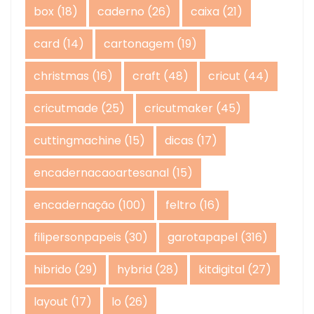
box
(18)
caderno
(26)
caixa
(21)
card
(14)
cartonagem
(19)
christmas
(16)
craft
(48)
cricut
(44)
cricutmade
(25)
cricutmaker
(45)
cuttingmachine
(15)
dicas
(17)
encadernacaoartesanal
(15)
encadernação
(100)
feltro
(16)
filipersonpapeis
(30)
garotapapel
(316)
hibrido
(29)
hybrid
(28)
kitdigital
(27)
layout
(17)
lo
(26)