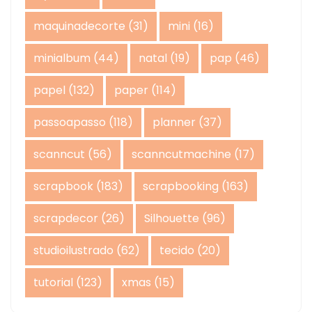
maquinadecorte
(31)
mini
(16)
minialbum
(44)
natal
(19)
pap
(46)
papel
(132)
paper
(114)
passoapasso
(118)
planner
(37)
scanncut
(56)
scanncutmachine
(17)
scrapbook
(183)
scrapbooking
(163)
scrapdecor
(26)
Silhouette
(96)
studioilustrado
(62)
tecido
(20)
tutorial
(123)
xmas
(15)