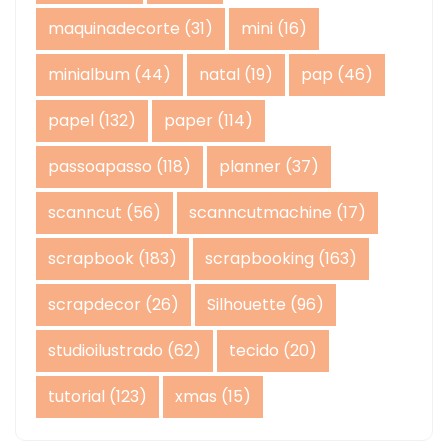
maquinadecorte
(31)
mini
(16)
minialbum
(44)
natal
(19)
pap
(46)
papel
(132)
paper
(114)
passoapasso
(118)
planner
(37)
scanncut
(56)
scanncutmachine
(17)
scrapbook
(183)
scrapbooking
(163)
scrapdecor
(26)
Silhouette
(96)
studioilustrado
(62)
tecido
(20)
tutorial
(123)
xmas
(15)