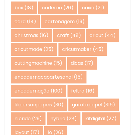
box
(18)
caderno
(26)
caixa
(21)
card
(14)
cartonagem
(19)
christmas
(16)
craft
(48)
cricut
(44)
cricutmade
(25)
cricutmaker
(45)
cuttingmachine
(15)
dicas
(17)
encadernacaoartesanal
(15)
encadernação
(100)
feltro
(16)
filipersonpapeis
(30)
garotapapel
(316)
hibrido
(29)
hybrid
(28)
kitdigital
(27)
layout
(17)
lo
(26)