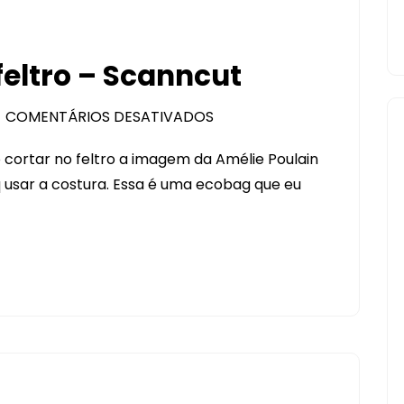
feltro – Scanncut
COMENTÁRIOS DESATIVADOS
EM
AMÉLIE
cortar no feltro a imagem da Amélie Poulain
POULAIN
q usar a costura. Essa é uma ecobag que eu
NO
FELTRO
–
SCANNCUT