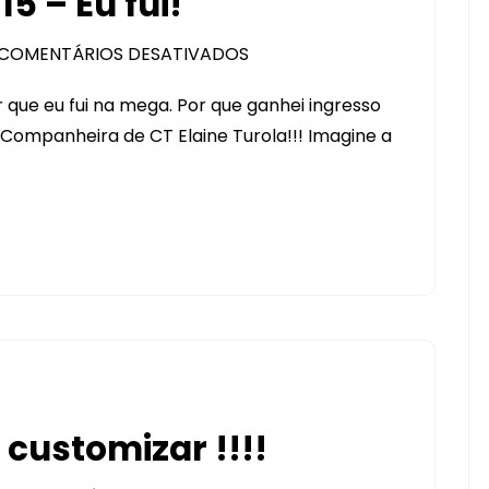
5 – Eu fui!
COMENTÁRIOS DESATIVADOS
EM
MEGA
 que eu fui na mega. Por que ganhei ingresso
ARTESANAL
 Companheira de CT Elaine Turola!!! Imagine a
2015
–
EU
FUI!
 customizar !!!!