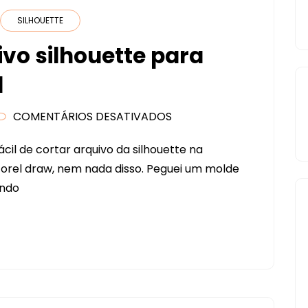
SILHOUETTE
vo silhouette para
l
COMENTÁRIOS DESATIVADOS
EM
CONVERTENDO
il de cortar arquivo da silhouette na
ARQUIVO
corel draw, nem nada disso. Peguei um molde
SILHOUETTE
ando
PARA
SCANNCUT
FÁCIL
FÁCIL