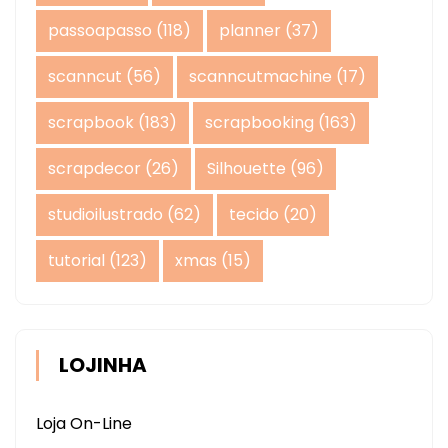
passoapasso
(118)
planner
(37)
scanncut
(56)
scanncutmachine
(17)
scrapbook
(183)
scrapbooking
(163)
scrapdecor
(26)
Silhouette
(96)
studioilustrado
(62)
tecido
(20)
tutorial
(123)
xmas
(15)
LOJINHA
Loja On-Line