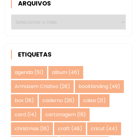
ARQUIVOS
Arquivos
ETIQUETAS
agenda
(51)
album
(46)
Armazem Criativo
(28)
bookbinding
(49)
box
(18)
caderno
(26)
caixa
(21)
card
(14)
cartonagem
(19)
christmas
(16)
craft
(48)
cricut
(44)