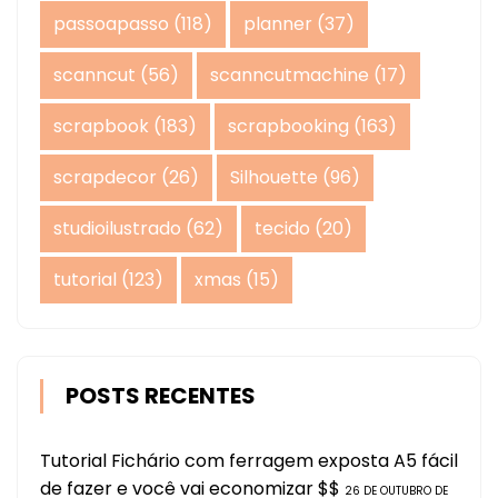
passoapasso
(118)
planner
(37)
scanncut
(56)
scanncutmachine
(17)
scrapbook
(183)
scrapbooking
(163)
scrapdecor
(26)
Silhouette
(96)
studioilustrado
(62)
tecido
(20)
tutorial
(123)
xmas
(15)
POSTS RECENTES
Tutorial Fichário com ferragem exposta A5 fácil
de fazer e você vai economizar $$
26 DE OUTUBRO DE