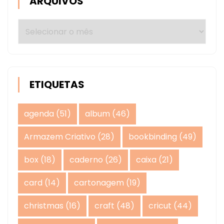
ARQUIVOS
Arquivos
ETIQUETAS
agenda
(51)
album
(46)
Armazem Criativo
(28)
bookbinding
(49)
box
(18)
caderno
(26)
caixa
(21)
card
(14)
cartonagem
(19)
christmas
(16)
craft
(48)
cricut
(44)