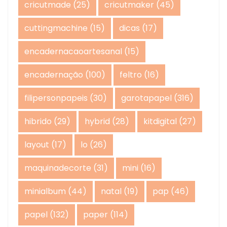
cricutmade
(25)
cricutmaker
(45)
cuttingmachine
(15)
dicas
(17)
encadernacaoartesanal
(15)
encadernação
(100)
feltro
(16)
filipersonpapeis
(30)
garotapapel
(316)
hibrido
(29)
hybrid
(28)
kitdigital
(27)
layout
(17)
lo
(26)
maquinadecorte
(31)
mini
(16)
minialbum
(44)
natal
(19)
pap
(46)
papel
(132)
paper
(114)