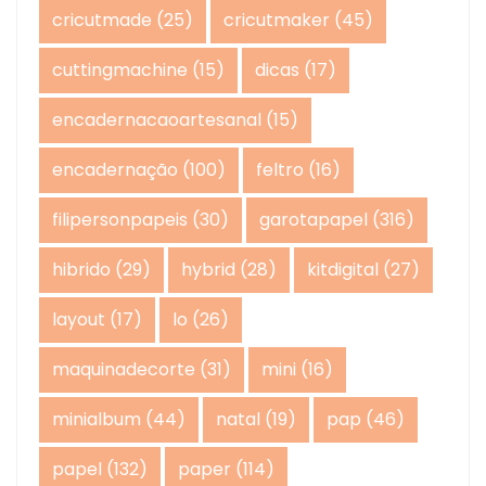
cricutmade
(25)
cricutmaker
(45)
cuttingmachine
(15)
dicas
(17)
encadernacaoartesanal
(15)
encadernação
(100)
feltro
(16)
filipersonpapeis
(30)
garotapapel
(316)
hibrido
(29)
hybrid
(28)
kitdigital
(27)
layout
(17)
lo
(26)
maquinadecorte
(31)
mini
(16)
minialbum
(44)
natal
(19)
pap
(46)
papel
(132)
paper
(114)