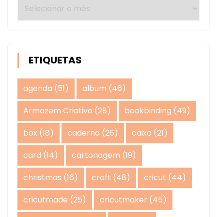
Arquivos
ETIQUETAS
agenda
(51)
album
(46)
Armazem Criativo
(28)
bookbinding
(49)
box
(18)
caderno
(26)
caixa
(21)
card
(14)
cartonagem
(19)
christmas
(16)
craft
(48)
cricut
(44)
cricutmade
(25)
cricutmaker
(45)