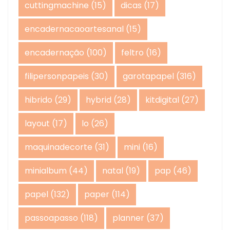
cuttingmachine
(15)
dicas
(17)
encadernacaoartesanal
(15)
encadernação
(100)
feltro
(16)
filipersonpapeis
(30)
garotapapel
(316)
hibrido
(29)
hybrid
(28)
kitdigital
(27)
layout
(17)
lo
(26)
maquinadecorte
(31)
mini
(16)
minialbum
(44)
natal
(19)
pap
(46)
papel
(132)
paper
(114)
passoapasso
(118)
planner
(37)