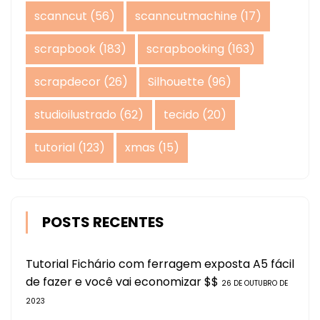
scanncut
(56)
scanncutmachine
(17)
scrapbook
(183)
scrapbooking
(163)
scrapdecor
(26)
Silhouette
(96)
studioilustrado
(62)
tecido
(20)
tutorial
(123)
xmas
(15)
POSTS RECENTES
Tutorial Fichário com ferragem exposta A5 fácil
de fazer e você vai economizar $$
26 DE OUTUBRO DE
2023