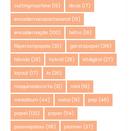
cuttingmachine
(15)
dicas
(17)
encadernacaoartesanal
(15)
encadernação
(100)
feltro
(16)
filipersonpapeis
(30)
garotapapel
(316)
hibrido
(29)
hybrid
(28)
kitdigital
(27)
layout
(17)
lo
(26)
maquinadecorte
(31)
mini
(16)
minialbum
(44)
natal
(19)
pap
(46)
papel
(132)
paper
(114)
passoapasso
(118)
planner
(37)