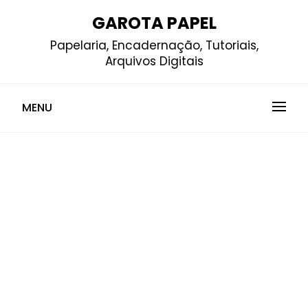
Skip
GAROTA PAPEL
to
Papelaria, Encadernação, Tutoriais,
content
Arquivos Digitais
MENU