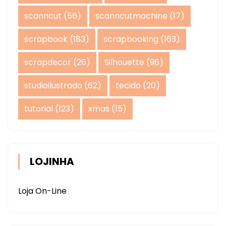
scanncut
(56)
scanncutmachine
(17)
scrapbook
(183)
scrapbooking
(163)
scrapdecor
(26)
Silhouette
(96)
studioilustrado
(62)
tecido
(20)
tutorial
(123)
xmas
(15)
LOJINHA
Loja On-Line