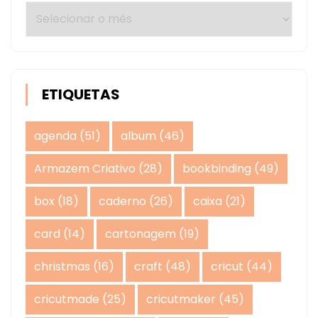
Arquivos
ETIQUETAS
agenda
(51)
album
(46)
Armazem Criativo
(28)
bookbinding
(49)
box
(18)
caderno
(26)
caixa
(21)
card
(14)
cartonagem
(19)
christmas
(16)
craft
(48)
cricut
(44)
cricutmade
(25)
cricutmaker
(45)