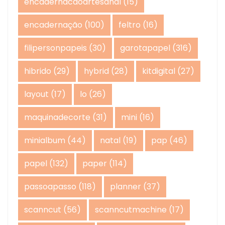
encadernacaoartesanal
(15)
encadernação
(100)
feltro
(16)
filipersonpapeis
(30)
garotapapel
(316)
hibrido
(29)
hybrid
(28)
kitdigital
(27)
layout
(17)
lo
(26)
maquinadecorte
(31)
mini
(16)
minialbum
(44)
natal
(19)
pap
(46)
papel
(132)
paper
(114)
passoapasso
(118)
planner
(37)
scanncut
(56)
scanncutmachine
(17)