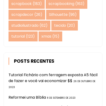
scrapbook
(183)
scrapbooking
(163)
scrapdecor
(26)
Silhouette
(96)
studioilustrado
(62)
tecido
(20)
tutorial
(123)
xmas
(15)
POSTS RECENTES
Tutorial Fichário com ferragem exposta A5 fácil
de fazer e você vai economizar $$
26 DE OUTUBRO DE
2023
Reformei uma Bíblia
8 DE SETEMBRO DE 2023