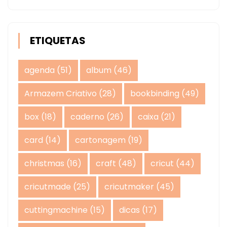
ETIQUETAS
agenda
(51)
album
(46)
Armazem Criativo
(28)
bookbinding
(49)
box
(18)
caderno
(26)
caixa
(21)
card
(14)
cartonagem
(19)
christmas
(16)
craft
(48)
cricut
(44)
cricutmade
(25)
cricutmaker
(45)
cuttingmachine
(15)
dicas
(17)