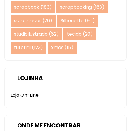
scrapbook
(183)
scrapbooking
(163)
scrapdecor
(26)
Silhouette
(96)
studioilustrado
(62)
tecido
(20)
tutorial
(123)
xmas
(15)
LOJINHA
Loja On-Line
ONDE ME ENCONTRAR