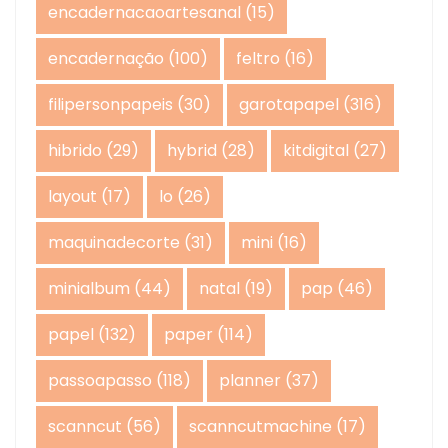
encadernacaoartesanal
(15)
encadernação
(100)
feltro
(16)
filipersonpapeis
(30)
garotapapel
(316)
hibrido
(29)
hybrid
(28)
kitdigital
(27)
layout
(17)
lo
(26)
maquinadecorte
(31)
mini
(16)
minialbum
(44)
natal
(19)
pap
(46)
papel
(132)
paper
(114)
passoapasso
(118)
planner
(37)
scanncut
(56)
scanncutmachine
(17)