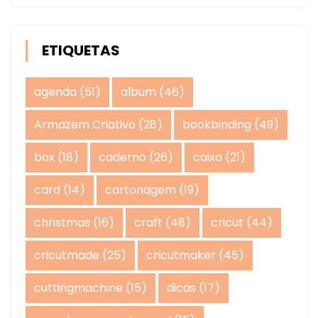
ETIQUETAS
agenda
(51)
album
(46)
Armazem Criativo
(28)
bookbinding
(49)
box
(18)
caderno
(26)
caixa
(21)
card
(14)
cartonagem
(19)
christmas
(16)
craft
(48)
cricut
(44)
cricutmade
(25)
cricutmaker
(45)
cuttingmachine
(15)
dicas
(17)