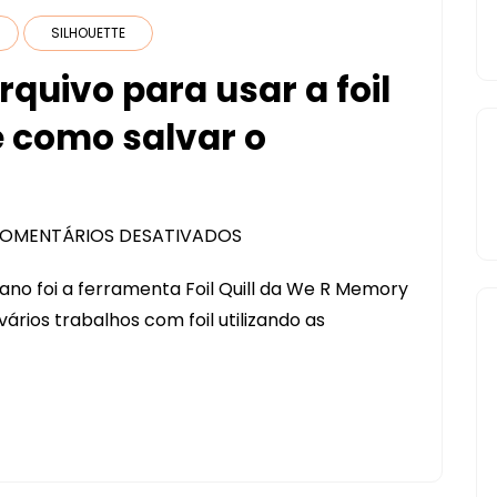
SILHOUETTE
quivo para usar a foil
e como salvar o
OMENTÁRIOS DESATIVADOS
EM
COMO
no foi a ferramenta Foil Quill da We R Memory
PREENCHER
ários trabalhos com foil utilizando as
ARQUIVO
PARA
USAR
A
FOIL
QUILL