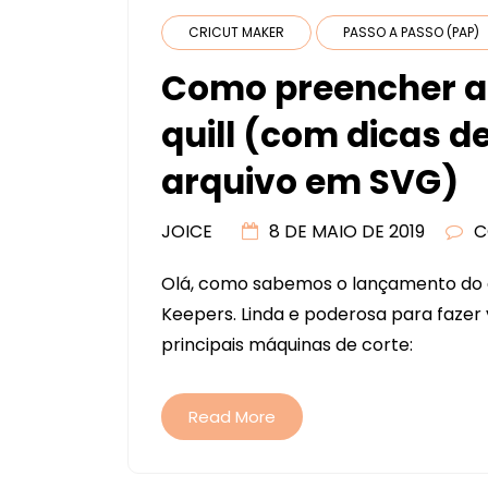
CRICUT MAKER
PASSO A PASSO (PAP)
Como preencher ar
quill (com dicas d
arquivo em SVG)
JOICE
8 DE MAIO DE 2019
C
Olá, como sabemos o lançamento do a
Keepers. Linda e poderosa para fazer v
principais máquinas de corte:
Read More