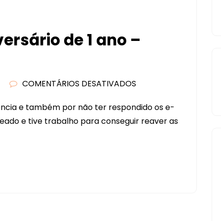
versário de 1 ano –
COMENTÁRIOS DESATIVADOS
EM
FESTA
ncia e também por não ter respondido os e-
CEREJA
eado e tive trabalho para conseguir reaver as
–
ANIVERSÁRIO
DE
1
ANO
–
SCRAPFESTA!