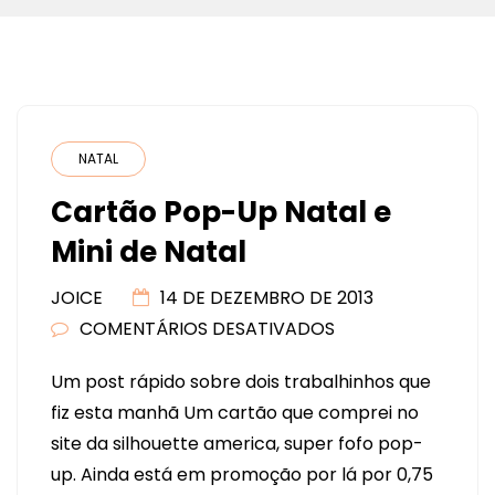
NATAL
Cartão Pop-Up Natal e
Mini de Natal
JOICE
14 DE DEZEMBRO DE 2013
COMENTÁRIOS DESATIVADOS
EM
CARTÃO
Um post rápido sobre dois trabalhinhos que
POP-
fiz esta manhã Um cartão que comprei no
UP
site da silhouette america, super fofo pop-
NATAL
up. Ainda está em promoção por lá por 0,75
E