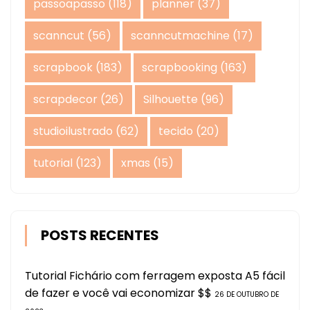
passoapasso
(118)
planner
(37)
scanncut
(56)
scanncutmachine
(17)
scrapbook
(183)
scrapbooking
(163)
scrapdecor
(26)
Silhouette
(96)
studioilustrado
(62)
tecido
(20)
tutorial
(123)
xmas
(15)
POSTS RECENTES
Tutorial Fichário com ferragem exposta A5 fácil
de fazer e você vai economizar $$
26 DE OUTUBRO DE