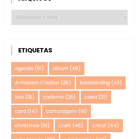
Arquivos
ETIQUETAS
agenda
(51)
album
(46)
Armazem Criativo
(28)
bookbinding
(49)
box
(18)
caderno
(26)
caixa
(21)
card
(14)
cartonagem
(19)
christmas
(16)
craft
(48)
cricut
(44)