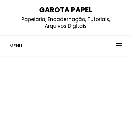
Skip
GAROTA PAPEL
to
Papelaria, Encadernação, Tutoriais,
content
Arquivos Digitais
MENU