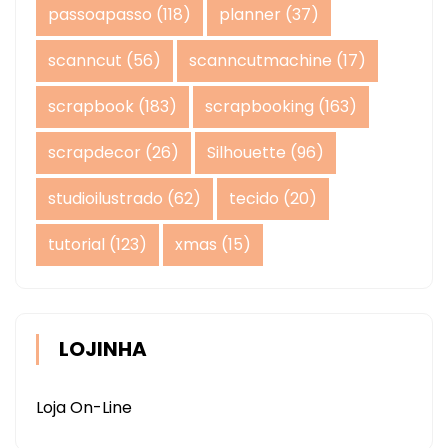
passoapasso
(118)
planner
(37)
scanncut
(56)
scanncutmachine
(17)
scrapbook
(183)
scrapbooking
(163)
scrapdecor
(26)
Silhouette
(96)
studioilustrado
(62)
tecido
(20)
tutorial
(123)
xmas
(15)
LOJINHA
Loja On-Line