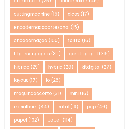
cricutmade
(25)
cricutmaker
(45)
cuttingmachine
(15)
dicas
(17)
encadernacaoartesanal
(15)
encadernação
(100)
feltro
(16)
filipersonpapeis
(30)
garotapapel
(316)
hibrido
(29)
hybrid
(28)
kitdigital
(27)
layout
(17)
lo
(26)
maquinadecorte
(31)
mini
(16)
minialbum
(44)
natal
(19)
pap
(46)
papel
(132)
paper
(114)