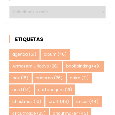
Arquivos
ETIQUETAS
agenda
(51)
album
(46)
Armazem Criativo
(28)
bookbinding
(49)
box
(18)
caderno
(26)
caixa
(21)
card
(14)
cartonagem
(19)
christmas
(16)
craft
(48)
cricut
(44)
cricutmade
(25)
cricutmaker
(45)