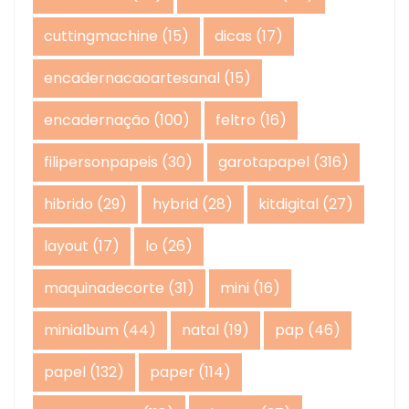
cuttingmachine
(15)
dicas
(17)
encadernacaoartesanal
(15)
encadernação
(100)
feltro
(16)
filipersonpapeis
(30)
garotapapel
(316)
hibrido
(29)
hybrid
(28)
kitdigital
(27)
layout
(17)
lo
(26)
maquinadecorte
(31)
mini
(16)
minialbum
(44)
natal
(19)
pap
(46)
papel
(132)
paper
(114)