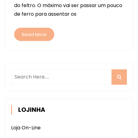
do feltro. O máximo vai ser passar um pouco
CRICUT
de ferro para assentar os
MAKER
(SEM
TERMOLINA,
Read More
SEM
TERMOCOLANTE)
LOJINHA
Loja On-Line