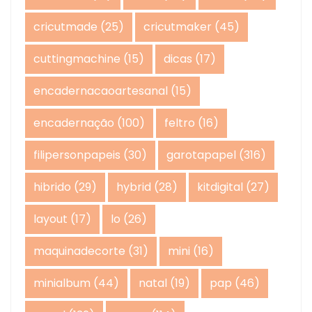
cricutmade
(25)
cricutmaker
(45)
cuttingmachine
(15)
dicas
(17)
encadernacaoartesanal
(15)
encadernação
(100)
feltro
(16)
filipersonpapeis
(30)
garotapapel
(316)
hibrido
(29)
hybrid
(28)
kitdigital
(27)
layout
(17)
lo
(26)
maquinadecorte
(31)
mini
(16)
minialbum
(44)
natal
(19)
pap
(46)