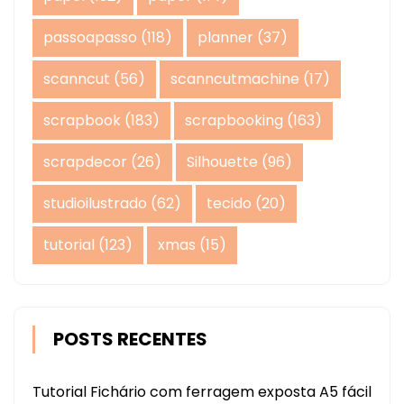
passoapasso
(118)
planner
(37)
scanncut
(56)
scanncutmachine
(17)
scrapbook
(183)
scrapbooking
(163)
scrapdecor
(26)
Silhouette
(96)
studioilustrado
(62)
tecido
(20)
tutorial
(123)
xmas
(15)
POSTS RECENTES
Tutorial Fichário com ferragem exposta A5 fácil