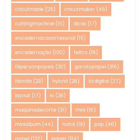
cricutmade
(25)
cricutmaker
(45)
cuttingmachine
(15)
dicas
(17)
encadernacaoartesanal
(15)
encadernação
(100)
feltro
(16)
filipersonpapeis
(30)
garotapapel
(316)
hibrido
(29)
hybrid
(28)
kitdigital
(27)
layout
(17)
lo
(26)
maquinadecorte
(31)
mini
(16)
minialbum
(44)
natal
(19)
pap
(46)
papel
(132)
paper
(114)