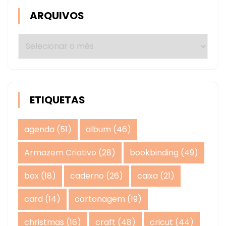
ARQUIVOS
Arquivos
ETIQUETAS
agenda
(51)
album
(46)
Armazem Criativo
(28)
bookbinding
(49)
box
(18)
caderno
(26)
caixa
(21)
card
(14)
cartonagem
(19)
christmas
(16)
craft
(48)
cricut
(44)