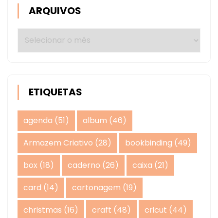
ARQUIVOS
Arquivos
ETIQUETAS
agenda
(51)
album
(46)
Armazem Criativo
(28)
bookbinding
(49)
box
(18)
caderno
(26)
caixa
(21)
card
(14)
cartonagem
(19)
christmas
(16)
craft
(48)
cricut
(44)