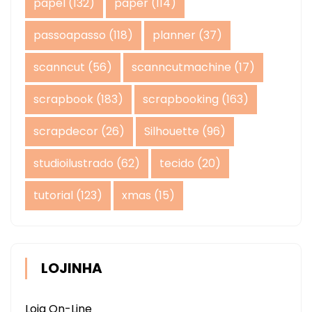
papel
(132)
paper
(114)
passoapasso
(118)
planner
(37)
scanncut
(56)
scanncutmachine
(17)
scrapbook
(183)
scrapbooking
(163)
scrapdecor
(26)
Silhouette
(96)
studioilustrado
(62)
tecido
(20)
tutorial
(123)
xmas
(15)
LOJINHA
Loja On-Line