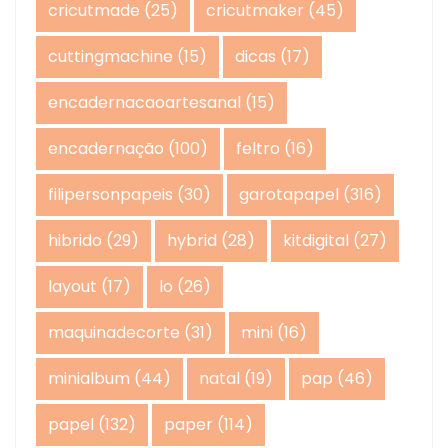
cricutmade
(25)
cricutmaker
(45)
cuttingmachine
(15)
dicas
(17)
encadernacaoartesanal
(15)
encadernação
(100)
feltro
(16)
filipersonpapeis
(30)
garotapapel
(316)
hibrido
(29)
hybrid
(28)
kitdigital
(27)
layout
(17)
lo
(26)
maquinadecorte
(31)
mini
(16)
minialbum
(44)
natal
(19)
pap
(46)
papel
(132)
paper
(114)