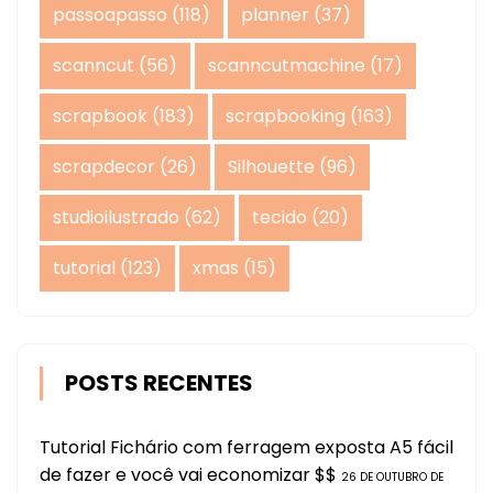
passoapasso
(118)
planner
(37)
scanncut
(56)
scanncutmachine
(17)
scrapbook
(183)
scrapbooking
(163)
scrapdecor
(26)
Silhouette
(96)
studioilustrado
(62)
tecido
(20)
tutorial
(123)
xmas
(15)
POSTS RECENTES
Tutorial Fichário com ferragem exposta A5 fácil
de fazer e você vai economizar $$
26 DE OUTUBRO DE