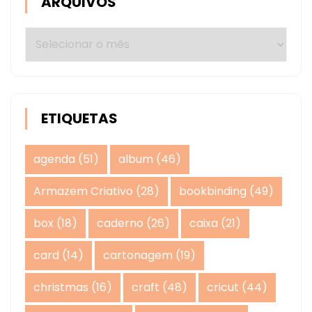
ARQUIVOS
Arquivos
ETIQUETAS
agenda
(51)
album
(46)
Armazem Criativo
(28)
bookbinding
(49)
box
(18)
caderno
(26)
caixa
(21)
card
(14)
cartonagem
(19)
christmas
(16)
craft
(48)
cricut
(44)