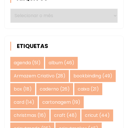
Arquivos
ETIQUETAS
agenda
(51)
album
(46)
Armazem Criativo
(28)
bookbinding
(49)
box
(18)
caderno
(26)
caixa
(21)
card
(14)
cartonagem
(19)
christmas
(16)
craft
(48)
cricut
(44)