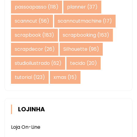
passoapasso
(118)
planner
(37)
scanncut
(56)
scanncutmachine
(17)
scrapbook
(183)
scrapbooking
(163)
scrapdecor
(26)
Silhouette
(96)
studioilustrado
(62)
tecido
(20)
tutorial
(123)
xmas
(15)
LOJINHA
Loja On-Line