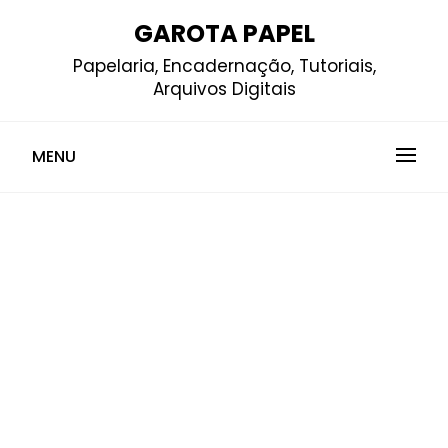
Skip
GAROTA PAPEL
to
Papelaria, Encadernação, Tutoriais,
content
Arquivos Digitais
MENU