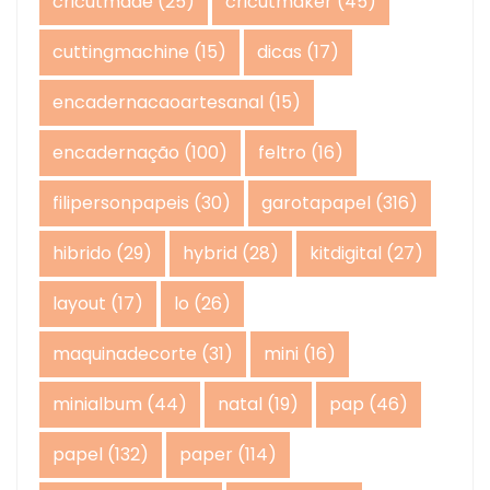
cricutmade
(25)
cricutmaker
(45)
cuttingmachine
(15)
dicas
(17)
encadernacaoartesanal
(15)
encadernação
(100)
feltro
(16)
filipersonpapeis
(30)
garotapapel
(316)
hibrido
(29)
hybrid
(28)
kitdigital
(27)
layout
(17)
lo
(26)
maquinadecorte
(31)
mini
(16)
minialbum
(44)
natal
(19)
pap
(46)
papel
(132)
paper
(114)