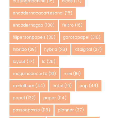
cuttingmachine
(15)
dicas
(17)
encadernacaoartesanal
(15)
encadernação
(100)
feltro
(16)
filipersonpapeis
(30)
garotapapel
(316)
hibrido
(29)
hybrid
(28)
kitdigital
(27)
layout
(17)
lo
(26)
maquinadecorte
(31)
mini
(16)
minialbum
(44)
natal
(19)
pap
(46)
papel
(132)
paper
(114)
passoapasso
(118)
planner
(37)