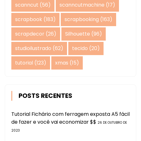
scanncut
(56)
scanncutmachine
(17)
scrapbook
(183)
scrapbooking
(163)
scrapdecor
(26)
Silhouette
(96)
studioilustrado
(62)
tecido
(20)
tutorial
(123)
xmas
(15)
POSTS RECENTES
Tutorial Fichário com ferragem exposta A5 fácil
de fazer e você vai economizar $$
26 DE OUTUBRO DE
2023