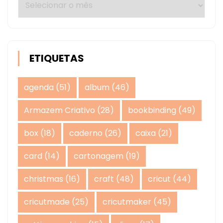
ETIQUETAS
agenda
(51)
album
(46)
Armazem Criativo
(28)
bookbinding
(49)
box
(18)
caderno
(26)
caixa
(21)
card
(14)
cartonagem
(19)
christmas
(16)
craft
(48)
cricut
(44)
cricutmade
(25)
cricutmaker
(45)