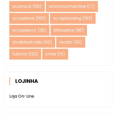
scanncut
(56)
scanncutmachine
(17)
scrapbook
(183)
scrapbooking
(163)
scrapdecor
(26)
Silhouette
(96)
studioilustrado
(62)
tecido
(20)
tutorial
(123)
xmas
(15)
LOJINHA
Loja On-Line