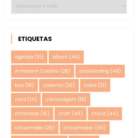
Arquivos
ETIQUETAS
agenda
(51)
album
(46)
Armazem Criativo
(28)
bookbinding
(49)
box
(18)
caderno
(26)
caixa
(21)
card
(14)
cartonagem
(19)
christmas
(16)
craft
(48)
cricut
(44)
cricutmade
(25)
cricutmaker
(45)