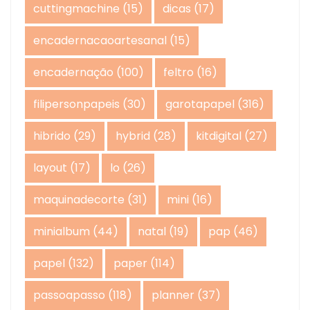
cuttingmachine
(15)
dicas
(17)
encadernacaoartesanal
(15)
encadernação
(100)
feltro
(16)
filipersonpapeis
(30)
garotapapel
(316)
hibrido
(29)
hybrid
(28)
kitdigital
(27)
layout
(17)
lo
(26)
maquinadecorte
(31)
mini
(16)
minialbum
(44)
natal
(19)
pap
(46)
papel
(132)
paper
(114)
passoapasso
(118)
planner
(37)