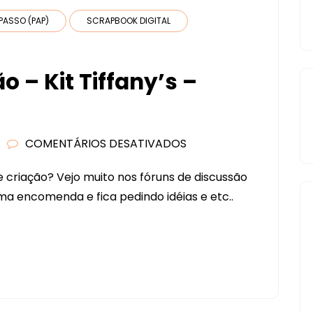
PASSO (PAP)
SCRAPBOOK DIGITAL
 – Kit Tiffany’s –
COMENTÁRIOS DESATIVADOS
EM
PROCESSO
criação? Vejo muito nos fóruns de discussão
DE
 encomenda e fica pedindo idéias e etc..
CRIAÇÃO
–
KIT
TIFFANY’S
–
PORTA-