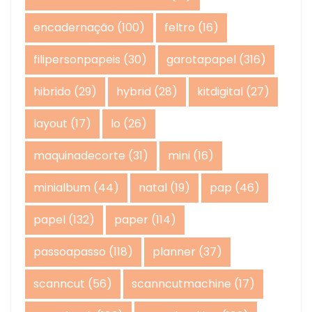
encadernação
(100)
feltro
(16)
filipersonpapeis
(30)
garotapapel
(316)
hibrido
(29)
hybrid
(28)
kitdigital
(27)
layout
(17)
lo
(26)
maquinadecorte
(31)
mini
(16)
minialbum
(44)
natal
(19)
pap
(46)
papel
(132)
paper
(114)
passoapasso
(118)
planner
(37)
scanncut
(56)
scanncutmachine
(17)