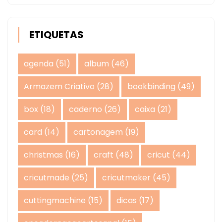
ETIQUETAS
agenda
(51)
album
(46)
Armazem Criativo
(28)
bookbinding
(49)
box
(18)
caderno
(26)
caixa
(21)
card
(14)
cartonagem
(19)
christmas
(16)
craft
(48)
cricut
(44)
cricutmade
(25)
cricutmaker
(45)
cuttingmachine
(15)
dicas
(17)