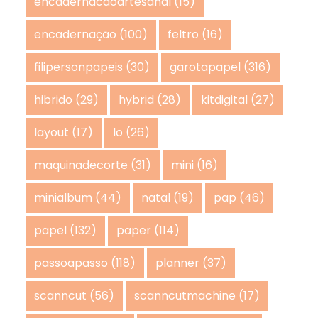
encadernacaoartesanal
(15)
encadernação
(100)
feltro
(16)
filipersonpapeis
(30)
garotapapel
(316)
hibrido
(29)
hybrid
(28)
kitdigital
(27)
layout
(17)
lo
(26)
maquinadecorte
(31)
mini
(16)
minialbum
(44)
natal
(19)
pap
(46)
papel
(132)
paper
(114)
passoapasso
(118)
planner
(37)
scanncut
(56)
scanncutmachine
(17)