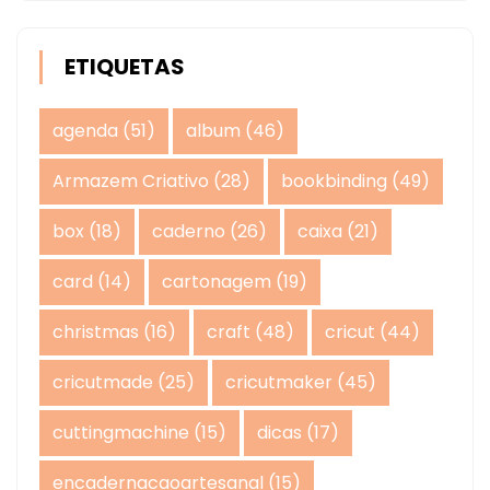
ETIQUETAS
agenda
(51)
album
(46)
Armazem Criativo
(28)
bookbinding
(49)
box
(18)
caderno
(26)
caixa
(21)
card
(14)
cartonagem
(19)
christmas
(16)
craft
(48)
cricut
(44)
cricutmade
(25)
cricutmaker
(45)
cuttingmachine
(15)
dicas
(17)
encadernacaoartesanal
(15)