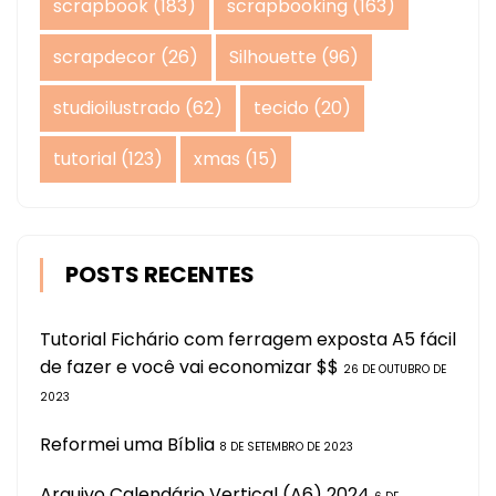
scrapbook
(183)
scrapbooking
(163)
scrapdecor
(26)
Silhouette
(96)
studioilustrado
(62)
tecido
(20)
tutorial
(123)
xmas
(15)
POSTS RECENTES
Tutorial Fichário com ferragem exposta A5 fácil
de fazer e você vai economizar $$
26 DE OUTUBRO DE
2023
Reformei uma Bíblia
8 DE SETEMBRO DE 2023
Arquivo Calendário Vertical (A6) 2024