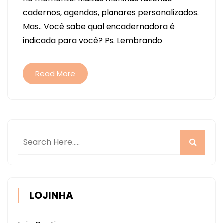
DE
cadernos, agendas, planares personalizados.
ENCADERNADORA
Mas.. Você sabe qual encadernadora é
UM
indicada para você? Ps. Lembrando
GUIA
SOBRE
ELAS
Read More
LOJINHA