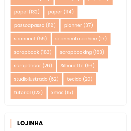
papel
(132)
paper
(114)
passoapasso
(118)
planner
(37)
scanncut
(56)
scanncutmachine
(17)
scrapbook
(183)
scrapbooking
(163)
scrapdecor
(26)
Silhouette
(96)
studioilustrado
(62)
tecido
(20)
tutorial
(123)
xmas
(15)
LOJINHA