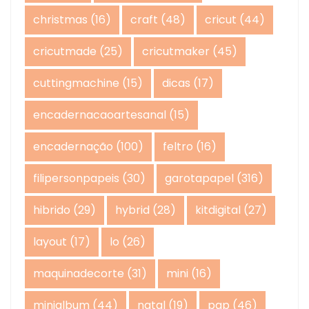
christmas
(16)
craft
(48)
cricut
(44)
cricutmade
(25)
cricutmaker
(45)
cuttingmachine
(15)
dicas
(17)
encadernacaoartesanal
(15)
encadernação
(100)
feltro
(16)
filipersonpapeis
(30)
garotapapel
(316)
hibrido
(29)
hybrid
(28)
kitdigital
(27)
layout
(17)
lo
(26)
maquinadecorte
(31)
mini
(16)
minialbum
(44)
natal
(19)
pap
(46)