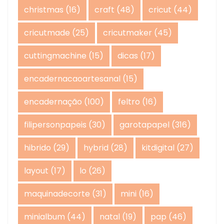
christmas
(16)
craft
(48)
cricut
(44)
cricutmade
(25)
cricutmaker
(45)
cuttingmachine
(15)
dicas
(17)
encadernacaoartesanal
(15)
encadernação
(100)
feltro
(16)
filipersonpapeis
(30)
garotapapel
(316)
hibrido
(29)
hybrid
(28)
kitdigital
(27)
layout
(17)
lo
(26)
maquinadecorte
(31)
mini
(16)
minialbum
(44)
natal
(19)
pap
(46)