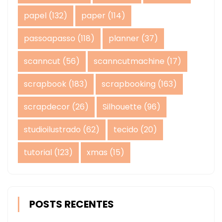
papel
(132)
paper
(114)
passoapasso
(118)
planner
(37)
scanncut
(56)
scanncutmachine
(17)
scrapbook
(183)
scrapbooking
(163)
scrapdecor
(26)
Silhouette
(96)
studioilustrado
(62)
tecido
(20)
tutorial
(123)
xmas
(15)
POSTS RECENTES