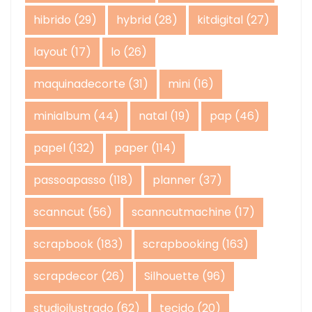
hibrido
(29)
hybrid
(28)
kitdigital
(27)
layout
(17)
lo
(26)
maquinadecorte
(31)
mini
(16)
minialbum
(44)
natal
(19)
pap
(46)
papel
(132)
paper
(114)
passoapasso
(118)
planner
(37)
scanncut
(56)
scanncutmachine
(17)
scrapbook
(183)
scrapbooking
(163)
scrapdecor
(26)
Silhouette
(96)
studioilustrado
(62)
tecido
(20)