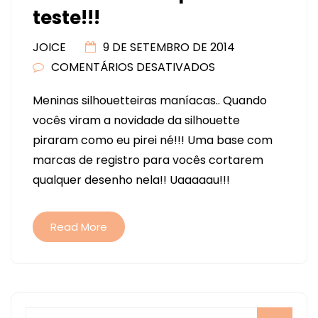
teste!!!
JOICE
9 DE SETEMBRO DE 2014
COMENTÁRIOS DESATIVADOS
EM
COMPRAS
Meninas silhouetteiras maníacas.. Quando
NO
vocês viram a novidade da silhouette
EXTERIOR
piraram como eu pirei né!!! Uma base com
–
marcas de registro para vocês cortarem
BASE
qualquer desenho nela!! Uaaaaau!!!
PIXSCAN
E
PRIMEIRO
Read More
TESTE!!!