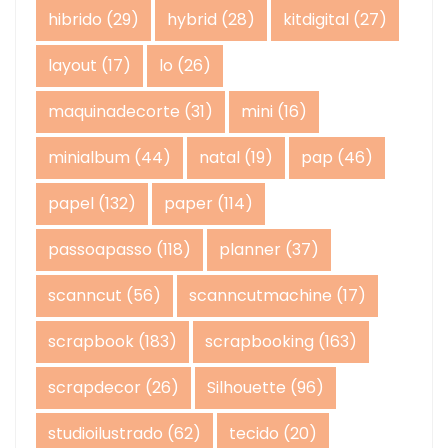
hibrido
(29)
hybrid
(28)
kitdigital
(27)
layout
(17)
lo
(26)
maquinadecorte
(31)
mini
(16)
minialbum
(44)
natal
(19)
pap
(46)
papel
(132)
paper
(114)
passoapasso
(118)
planner
(37)
scanncut
(56)
scanncutmachine
(17)
scrapbook
(183)
scrapbooking
(163)
scrapdecor
(26)
Silhouette
(96)
studioilustrado
(62)
tecido
(20)