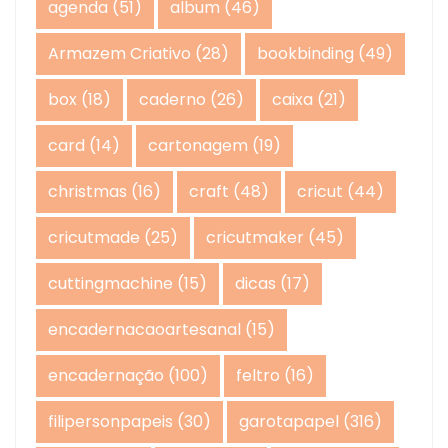
agenda
(51)
album
(46)
Armazem Criativo
(28)
bookbinding
(49)
box
(18)
caderno
(26)
caixa
(21)
card
(14)
cartonagem
(19)
christmas
(16)
craft
(48)
cricut
(44)
cricutmade
(25)
cricutmaker
(45)
cuttingmachine
(15)
dicas
(17)
encadernacaoartesanal
(15)
encadernação
(100)
feltro
(16)
filipersonpapeis
(30)
garotapapel
(316)