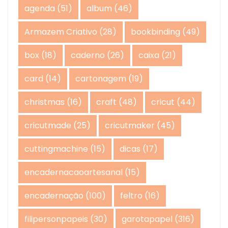
agenda
(51)
album
(46)
Armazem Criativo
(28)
bookbinding
(49)
box
(18)
caderno
(26)
caixa
(21)
card
(14)
cartonagem
(19)
christmas
(16)
craft
(48)
cricut
(44)
cricutmade
(25)
cricutmaker
(45)
cuttingmachine
(15)
dicas
(17)
encadernacaoartesanal
(15)
encadernação
(100)
feltro
(16)
filipersonpapeis
(30)
garotapapel
(316)