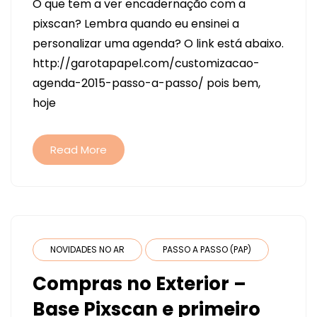
O que tem a ver encadernação com a
E
pixscan? Lembra quando eu ensinei a
PIXSCAN
personalizar uma agenda? O link está abaixo.
http://garotapapel.com/customizacao-
agenda-2015-passo-a-passo/ pois bem,
hoje
Read More
NOVIDADES NO AR
PASSO A PASSO (PAP)
Compras no Exterior –
Base Pixscan e primeiro