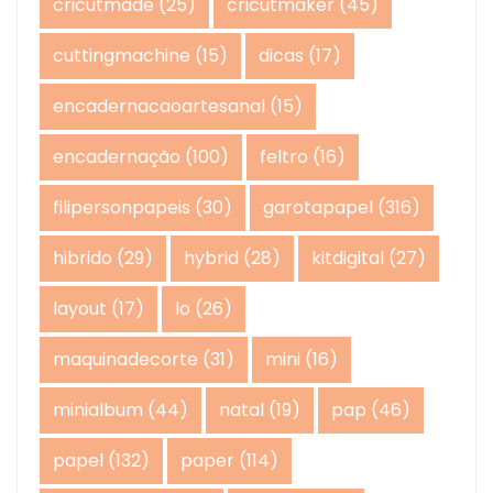
cricutmade
(25)
cricutmaker
(45)
cuttingmachine
(15)
dicas
(17)
encadernacaoartesanal
(15)
encadernação
(100)
feltro
(16)
filipersonpapeis
(30)
garotapapel
(316)
hibrido
(29)
hybrid
(28)
kitdigital
(27)
layout
(17)
lo
(26)
maquinadecorte
(31)
mini
(16)
minialbum
(44)
natal
(19)
pap
(46)
papel
(132)
paper
(114)