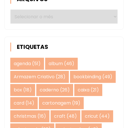
Arquivos
ETIQUETAS
agenda
(51)
album
(46)
Armazem Criativo
(28)
bookbinding
(49)
box
(18)
caderno
(26)
caixa
(21)
card
(14)
cartonagem
(19)
christmas
(16)
craft
(48)
cricut
(44)