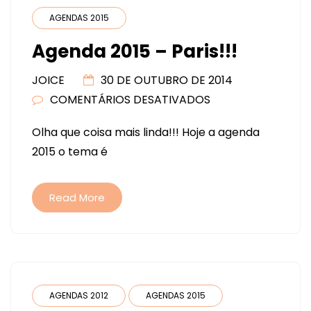
AGENDAS 2015
Agenda 2015 – Paris!!!
JOICE
30 DE OUTUBRO DE 2014
COMENTÁRIOS DESATIVADOS
EM
AGENDA
Olha que coisa mais linda!!! Hoje a agenda
2015
2015 o tema é
–
PARIS!!!
Read More
AGENDAS 2012
AGENDAS 2015