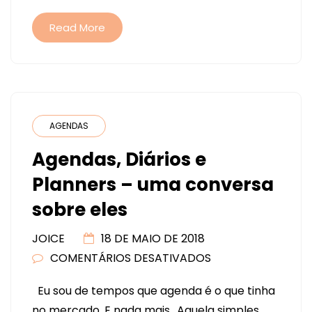
Read More
AGENDAS
Agendas, Diários e
Planners – uma conversa
sobre eles
JOICE
18 DE MAIO DE 2018
COMENTÁRIOS DESATIVADOS
EM
AGENDAS,
Eu sou de tempos que agenda é o que tinha
DIÁRIOS
no mercado. E nada mais.. Aquela simples,