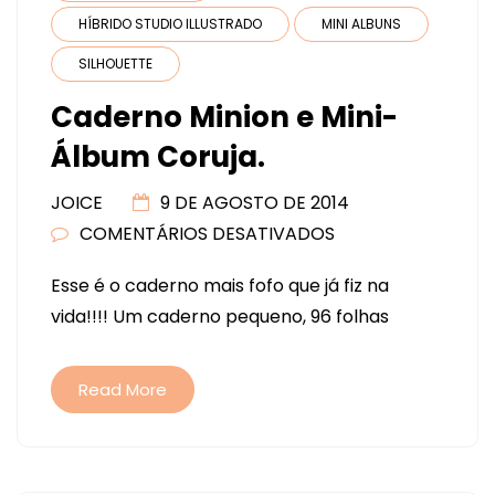
HÍBRIDO STUDIO ILLUSTRADO
MINI ALBUNS
SILHOUETTE
Caderno Minion e Mini-
Álbum Coruja.
JOICE
9 DE AGOSTO DE 2014
COMENTÁRIOS DESATIVADOS
EM
CADERNO
Esse é o caderno mais fofo que já fiz na
MINION
vida!!!! Um caderno pequeno, 96 folhas
E
MINI-
ÁLBUM
Read More
CORUJA.