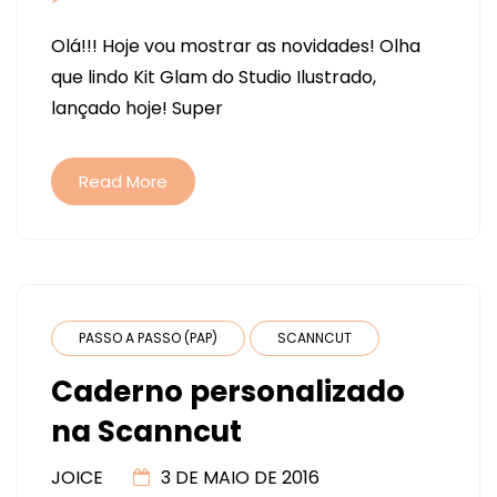
LANÇAMENTO
Olá!!! Hoje vou mostrar as novidades! Olha
DO
que lindo Kit Glam do Studio Ilustrado,
KIT
lançado hoje! Super
GLAM
E
MEU
Read More
PLANNER
PASSO A PASSO (PAP)
SCANNCUT
Caderno personalizado
na Scanncut
JOICE
3 DE MAIO DE 2016