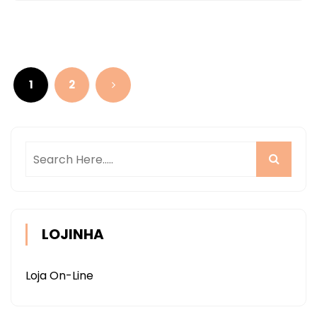
Navegação
por
1
2
posts
LOJINHA
Loja On-Line