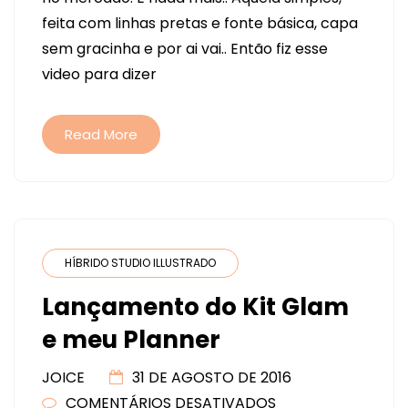
E
feita com linhas pretas e fonte básica, capa
PLANNERS
sem gracinha e por ai vai.. Então fiz esse
–
video para dizer
UMA
CONVERSA
SOBRE
Read More
ELES
HÍBRIDO STUDIO ILLUSTRADO
Lançamento do Kit Glam
e meu Planner
JOICE
31 DE AGOSTO DE 2016
COMENTÁRIOS DESATIVADOS
EM