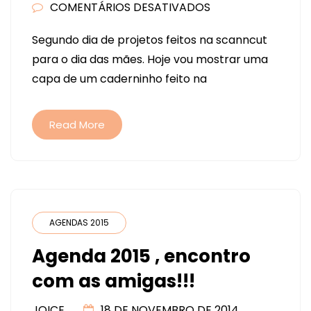
COMENTÁRIOS DESATIVADOS
EM
CADERNO
Segundo dia de projetos feitos na scanncut
PERSONALIZADO
para o dia das mães. Hoje vou mostrar uma
NA
capa de um caderninho feito na
SCANNCUT
Read More
AGENDAS 2015
Agenda 2015 , encontro
com as amigas!!!
JOICE
18 DE NOVEMBRO DE 2014