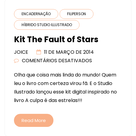
ENCADERNAÇÃO
FILIPERSON
HÍBRIDO STUDIO ILLUSTRADO
Kit The Fault of Stars
JOICE
11 DE MARÇO DE 2014
COMENTÁRIOS DESATIVADOS
EM
KIT
Olha que coisa mais linda do mundo! Quem
THE
leu o livro com certeza virou fã. E o Studio
FAULT
Ilustrado lançou esse kit digital inspirado no
OF
livro A culpa é das estrelas!!!
STARS
Read More