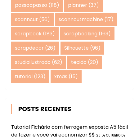
passoapasso
(118)
planner
(37)
scanncut
(56)
scanncutmachine
(17)
scrapbook
(183)
scrapbooking
(163)
scrapdecor
(26)
Silhouette
(96)
studioilustrado
(62)
tecido
(20)
tutorial
(123)
xmas
(15)
POSTS RECENTES
Tutorial Fichário com ferragem exposta A5 fácil
de fazer e você vai economizar $$
26 DE OUTUBRO DE