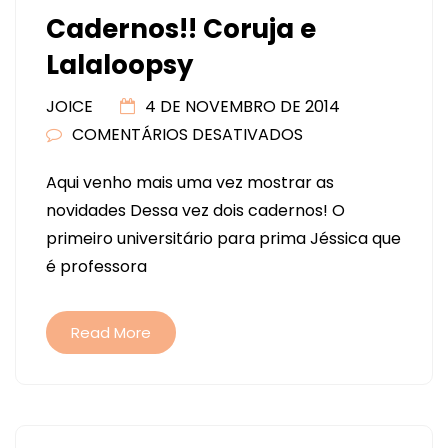
Cadernos!! Coruja e
Lalaloopsy
JOICE
4 DE NOVEMBRO DE 2014
COMENTÁRIOS DESATIVADOS
EM
CADERNOS!!
Aqui venho mais uma vez mostrar as
CORUJA
novidades Dessa vez dois cadernos! O
E
primeiro universitário para prima Jéssica que
LALALOOPSY
é professora
Read More