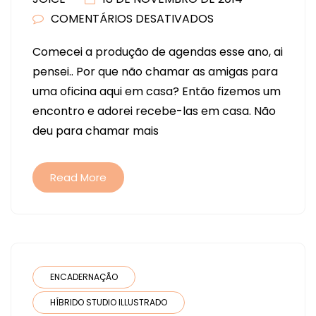
COMENTÁRIOS DESATIVADOS
EM
AGENDA
Comecei a produção de agendas esse ano, ai
2015
pensei.. Por que não chamar as amigas para
,
uma oficina aqui em casa? Então fizemos um
ENCONTRO
encontro e adorei recebe-las em casa. Não
COM
deu para chamar mais
AS
AMIGAS!!!
Read More
ENCADERNAÇÃO
HÍBRIDO STUDIO ILLUSTRADO