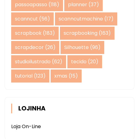
passoapasso
(118)
planner
(37)
scanncut
(56)
scanncutmachine
(17)
scrapbook
(183)
scrapbooking
(163)
scrapdecor
(26)
Silhouette
(96)
studioilustrado
(62)
tecido
(20)
tutorial
(123)
xmas
(15)
LOJINHA
Loja On-Line