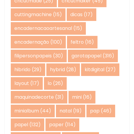
cricutmade
(25)
cricutmaker
(45)
cuttingmachine
(15)
dicas
(17)
encadernacaoartesanal
(15)
encadernação
(100)
feltro
(16)
filipersonpapeis
(30)
garotapapel
(316)
hibrido
(29)
hybrid
(28)
kitdigital
(27)
layout
(17)
lo
(26)
maquinadecorte
(31)
mini
(16)
minialbum
(44)
natal
(19)
pap
(46)
papel
(132)
paper
(114)