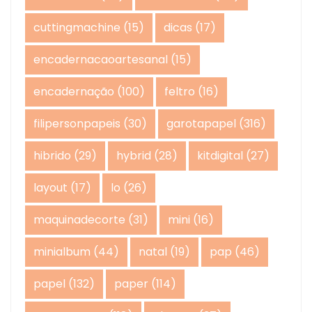
cuttingmachine
(15)
dicas
(17)
encadernacaoartesanal
(15)
encadernação
(100)
feltro
(16)
filipersonpapeis
(30)
garotapapel
(316)
hibrido
(29)
hybrid
(28)
kitdigital
(27)
layout
(17)
lo
(26)
maquinadecorte
(31)
mini
(16)
minialbum
(44)
natal
(19)
pap
(46)
papel
(132)
paper
(114)