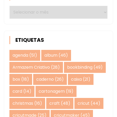
Arquivos
ETIQUETAS
agenda
(51)
album
(46)
Armazem Criativo
(28)
bookbinding
(49)
box
(18)
caderno
(26)
caixa
(21)
card
(14)
cartonagem
(19)
christmas
(16)
craft
(48)
cricut
(44)
cricutmade
(25)
cricutmaker
(45)