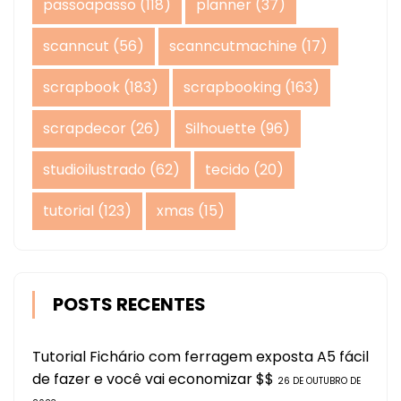
passoapasso
(118)
planner
(37)
scanncut
(56)
scanncutmachine
(17)
scrapbook
(183)
scrapbooking
(163)
scrapdecor
(26)
Silhouette
(96)
studioilustrado
(62)
tecido
(20)
tutorial
(123)
xmas
(15)
POSTS RECENTES
Tutorial Fichário com ferragem exposta A5 fácil
de fazer e você vai economizar $$
26 DE OUTUBRO DE