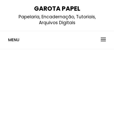
Skip
GAROTA PAPEL
to
Papelaria, Encadernação, Tutoriais,
content
Arquivos Digitais
MENU