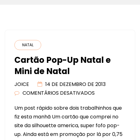
NATAL
Cartão Pop-Up Natal e
Mini de Natal
JOICE
14 DE DEZEMBRO DE 2013
COMENTÁRIOS DESATIVADOS
EM
CARTÃO
Um post rápido sobre dois trabalhinhos que
POP-
fiz esta manhã Um cartão que comprei no
UP
site da silhouette america, super fofo pop-
NATAL
up. Ainda está em promoção por lá por 0,75
E