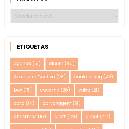
Arquivos
ETIQUETAS
agenda
(51)
album
(46)
Armazem Criativo
(28)
bookbinding
(49)
box
(18)
caderno
(26)
caixa
(21)
card
(14)
cartonagem
(19)
christmas
(16)
craft
(48)
cricut
(44)