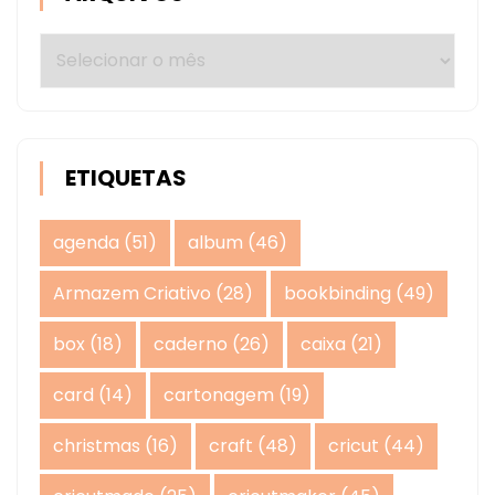
Arquivos
ETIQUETAS
agenda
(51)
album
(46)
Armazem Criativo
(28)
bookbinding
(49)
box
(18)
caderno
(26)
caixa
(21)
card
(14)
cartonagem
(19)
christmas
(16)
craft
(48)
cricut
(44)