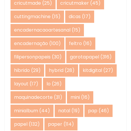
cricutmade
(25)
cricutmaker
(45)
cuttingmachine
(15)
dicas
(17)
encadernacaoartesanal
(15)
encadernação
(100)
feltro
(16)
filipersonpapeis
(30)
garotapapel
(316)
hibrido
(29)
hybrid
(28)
kitdigital
(27)
layout
(17)
lo
(26)
maquinadecorte
(31)
mini
(16)
minialbum
(44)
natal
(19)
pap
(46)
papel
(132)
paper
(114)