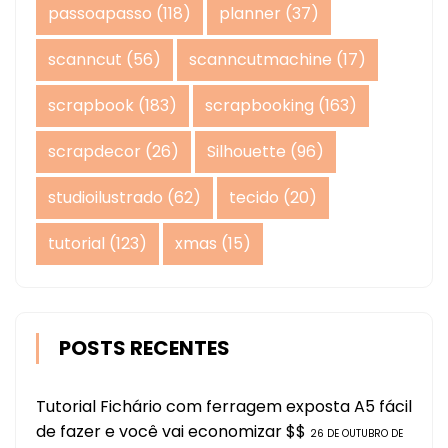
passoapasso
(118)
planner
(37)
scanncut
(56)
scanncutmachine
(17)
scrapbook
(183)
scrapbooking
(163)
scrapdecor
(26)
Silhouette
(96)
studioilustrado
(62)
tecido
(20)
tutorial
(123)
xmas
(15)
POSTS RECENTES
Tutorial Fichário com ferragem exposta A5 fácil
de fazer e você vai economizar $$
26 DE OUTUBRO DE