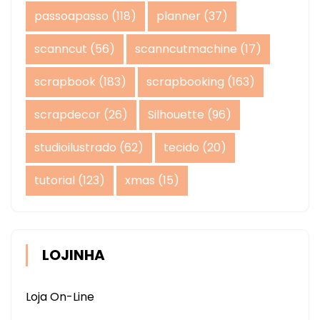
passoapasso
(118)
planner
(37)
scanncut
(56)
scanncutmachine
(17)
scrapbook
(183)
scrapbooking
(163)
scrapdecor
(26)
Silhouette
(96)
studioilustrado
(62)
tecido
(20)
tutorial
(123)
xmas
(15)
LOJINHA
Loja On-Line