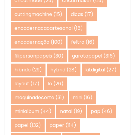
cricutmade
(25)
cricutmaker
(45)
cuttingmachine
(15)
dicas
(17)
encadernacaoartesanal
(15)
encadernação
(100)
feltro
(16)
filipersonpapeis
(30)
garotapapel
(316)
hibrido
(29)
hybrid
(28)
kitdigital
(27)
layout
(17)
lo
(26)
maquinadecorte
(31)
mini
(16)
minialbum
(44)
natal
(19)
pap
(46)
papel
(132)
paper
(114)