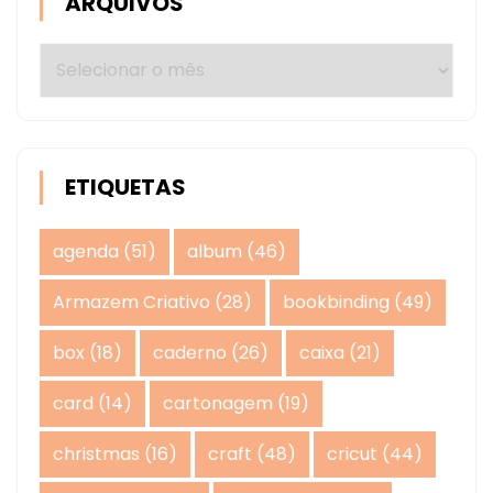
ARQUIVOS
Arquivos
ETIQUETAS
agenda
(51)
album
(46)
Armazem Criativo
(28)
bookbinding
(49)
box
(18)
caderno
(26)
caixa
(21)
card
(14)
cartonagem
(19)
christmas
(16)
craft
(48)
cricut
(44)