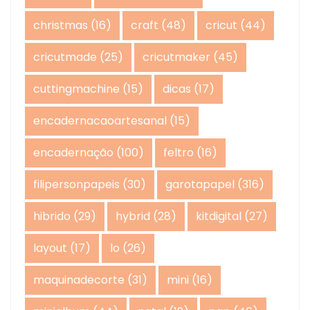
christmas
(16)
craft
(48)
cricut
(44)
cricutmade
(25)
cricutmaker
(45)
cuttingmachine
(15)
dicas
(17)
encadernacaoartesanal
(15)
encadernação
(100)
feltro
(16)
filipersonpapeis
(30)
garotapapel
(316)
hibrido
(29)
hybrid
(28)
kitdigital
(27)
layout
(17)
lo
(26)
maquinadecorte
(31)
mini
(16)