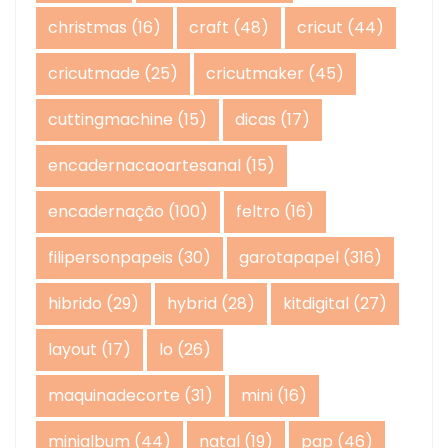
christmas
(16)
craft
(48)
cricut
(44)
cricutmade
(25)
cricutmaker
(45)
cuttingmachine
(15)
dicas
(17)
encadernacaoartesanal
(15)
encadernação
(100)
feltro
(16)
filipersonpapeis
(30)
garotapapel
(316)
hibrido
(29)
hybrid
(28)
kitdigital
(27)
layout
(17)
lo
(26)
maquinadecorte
(31)
mini
(16)
minialbum
(44)
natal
(19)
pap
(46)