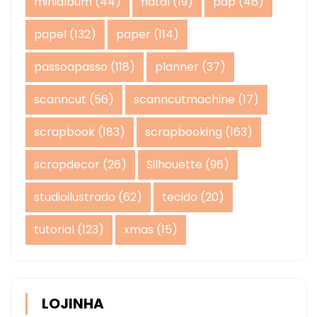
minialbum
(44)
natal
(19)
pap
(46)
papel
(132)
paper
(114)
passoapasso
(118)
planner
(37)
scanncut
(56)
scanncutmachine
(17)
scrapbook
(183)
scrapbooking
(163)
scrapdecor
(26)
Silhouette
(96)
studioilustrado
(62)
tecido
(20)
tutorial
(123)
xmas
(15)
LOJINHA