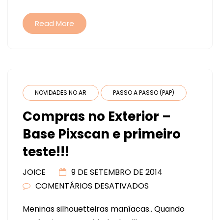
Read More
NOVIDADES NO AR
PASSO A PASSO (PAP)
Compras no Exterior –
Base Pixscan e primeiro
teste!!!
JOICE
9 DE SETEMBRO DE 2014
COMENTÁRIOS DESATIVADOS
EM
COMPRAS
Meninas silhouetteiras maníacas.. Quando
NO