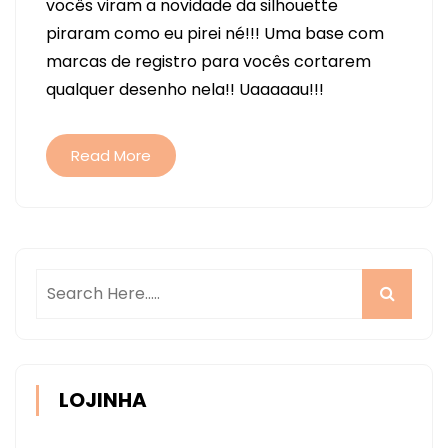
vocês viram a novidade da silhouette
EXTERIOR
piraram como eu pirei né!!! Uma base com
–
marcas de registro para vocês cortarem
BASE
qualquer desenho nela!! Uaaaaau!!!
PIXSCAN
E
PRIMEIRO
Read More
TESTE!!!
LOJINHA