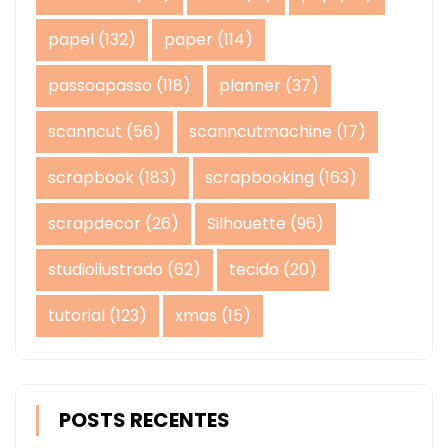
papel
(132)
paper
(114)
passoapasso
(118)
planner
(37)
scanncut
(56)
scanncutmachine
(17)
scrapbook
(183)
scrapbooking
(163)
scrapdecor
(26)
Silhouette
(96)
studioilustrado
(62)
tecido
(20)
tutorial
(123)
xmas
(15)
POSTS RECENTES