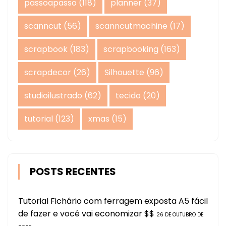
passoapasso
(118)
planner
(37)
scanncut
(56)
scanncutmachine
(17)
scrapbook
(183)
scrapbooking
(163)
scrapdecor
(26)
Silhouette
(96)
studioilustrado
(62)
tecido
(20)
tutorial
(123)
xmas
(15)
POSTS RECENTES
Tutorial Fichário com ferragem exposta A5 fácil
de fazer e você vai economizar $$
26 DE OUTUBRO DE