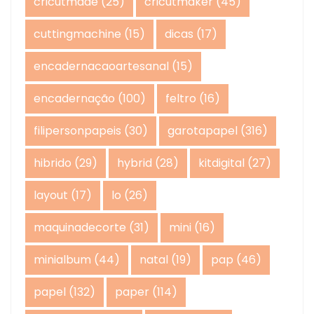
cricutmade
(25)
cricutmaker
(45)
cuttingmachine
(15)
dicas
(17)
encadernacaoartesanal
(15)
encadernação
(100)
feltro
(16)
filipersonpapeis
(30)
garotapapel
(316)
hibrido
(29)
hybrid
(28)
kitdigital
(27)
layout
(17)
lo
(26)
maquinadecorte
(31)
mini
(16)
minialbum
(44)
natal
(19)
pap
(46)
papel
(132)
paper
(114)