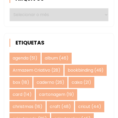
Arquivos
ETIQUETAS
agenda
(51)
album
(46)
Armazem Criativo
(28)
bookbinding
(49)
box
(18)
caderno
(26)
caixa
(21)
card
(14)
cartonagem
(19)
christmas
(16)
craft
(48)
cricut
(44)