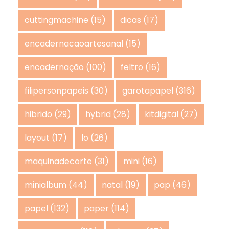
cuttingmachine
(15)
dicas
(17)
encadernacaoartesanal
(15)
encadernação
(100)
feltro
(16)
filipersonpapeis
(30)
garotapapel
(316)
hibrido
(29)
hybrid
(28)
kitdigital
(27)
layout
(17)
lo
(26)
maquinadecorte
(31)
mini
(16)
minialbum
(44)
natal
(19)
pap
(46)
papel
(132)
paper
(114)