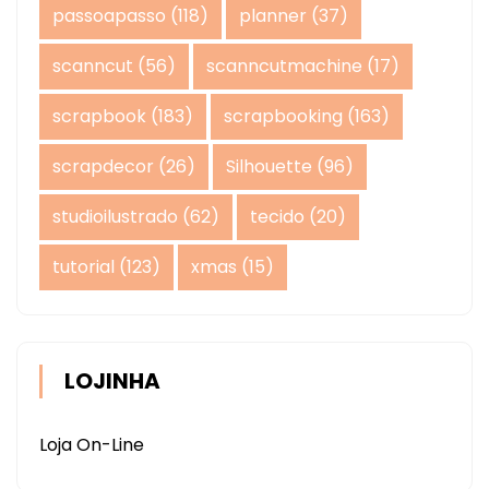
passoapasso
(118)
planner
(37)
scanncut
(56)
scanncutmachine
(17)
scrapbook
(183)
scrapbooking
(163)
scrapdecor
(26)
Silhouette
(96)
studioilustrado
(62)
tecido
(20)
tutorial
(123)
xmas
(15)
LOJINHA
Loja On-Line