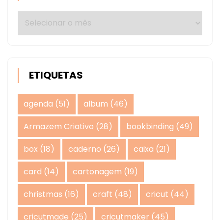
Arquivos
ETIQUETAS
agenda
(51)
album
(46)
Armazem Criativo
(28)
bookbinding
(49)
box
(18)
caderno
(26)
caixa
(21)
card
(14)
cartonagem
(19)
christmas
(16)
craft
(48)
cricut
(44)
cricutmade
(25)
cricutmaker
(45)