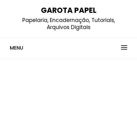
Skip
GAROTA PAPEL
to
Papelaria, Encadernação, Tutoriais,
content
Arquivos Digitais
MENU