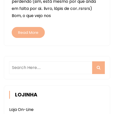
perdendo (sim, está mesmo por que anda
…
em falta por ai.. livro, lápis de cor..rsrsrs)
REVIEW
Bom, o que vejo nos
LEO
LEO
FLEX
Read More
X
LEO
LEO
OURO
(E
NORMA)
LOJINHA
Loja On-Line