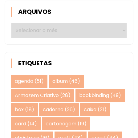
ARQUIVOS
Arquivos
ETIQUETAS
agenda
(51)
album
(46)
Armazem Criativo
(28)
bookbinding
(49)
box
(18)
caderno
(26)
caixa
(21)
card
(14)
cartonagem
(19)
christmas
(16)
craft
(48)
cricut
(44)