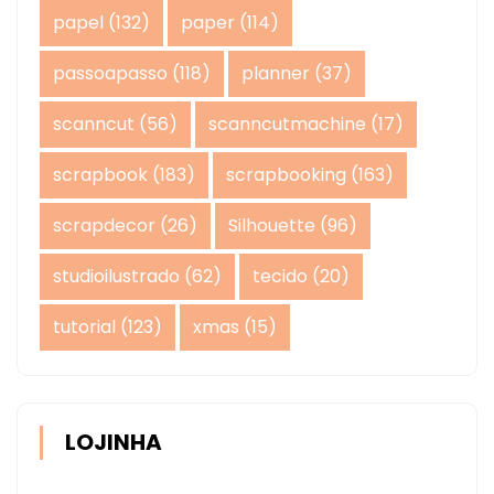
papel
(132)
paper
(114)
passoapasso
(118)
planner
(37)
scanncut
(56)
scanncutmachine
(17)
scrapbook
(183)
scrapbooking
(163)
scrapdecor
(26)
Silhouette
(96)
studioilustrado
(62)
tecido
(20)
tutorial
(123)
xmas
(15)
LOJINHA