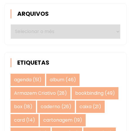
ARQUIVOS
Arquivos
ETIQUETAS
agenda
(51)
album
(46)
Armazem Criativo
(28)
bookbinding
(49)
box
(18)
caderno
(26)
caixa
(21)
card
(14)
cartonagem
(19)