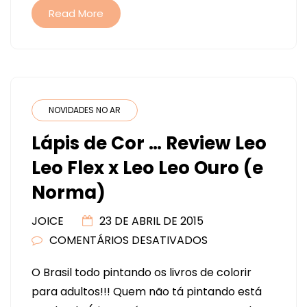
Read More
NOVIDADES NO AR
Lápis de Cor … Review Leo
Leo Flex x Leo Leo Ouro (e
Norma)
JOICE
23 DE ABRIL DE 2015
COMENTÁRIOS DESATIVADOS
EM
LÁPIS
O Brasil todo pintando os livros de colorir
DE
para adultos!!! Quem não tá pintando está
COR