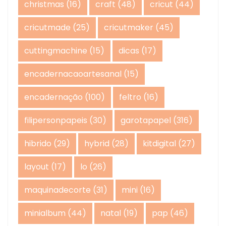
christmas
(16)
craft
(48)
cricut
(44)
cricutmade
(25)
cricutmaker
(45)
cuttingmachine
(15)
dicas
(17)
encadernacaoartesanal
(15)
encadernação
(100)
feltro
(16)
filipersonpapeis
(30)
garotapapel
(316)
hibrido
(29)
hybrid
(28)
kitdigital
(27)
layout
(17)
lo
(26)
maquinadecorte
(31)
mini
(16)
minialbum
(44)
natal
(19)
pap
(46)