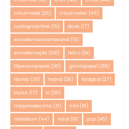
cricutmade
(25)
cricutmaker
(45)
cuttingmachine
(15)
dicas
(17)
encadernacaoartesanal
(15)
encadernação
(100)
feltro
(16)
filipersonpapeis
(30)
garotapapel
(316)
hibrido
(29)
hybrid
(28)
kitdigital
(27)
layout
(17)
lo
(26)
maquinadecorte
(31)
mini
(16)
minialbum
(44)
natal
(19)
pap
(46)