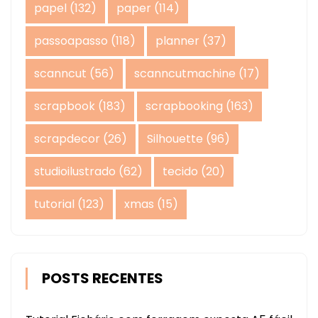
papel
(132)
paper
(114)
passoapasso
(118)
planner
(37)
scanncut
(56)
scanncutmachine
(17)
scrapbook
(183)
scrapbooking
(163)
scrapdecor
(26)
Silhouette
(96)
studioilustrado
(62)
tecido
(20)
tutorial
(123)
xmas
(15)
POSTS RECENTES