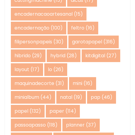
cuttingmachine
(15)
dicas
(17)
encadernacaoartesanal
(15)
encadernação
(100)
feltro
(16)
filipersonpapeis
(30)
garotapapel
(316)
hibrido
(29)
hybrid
(28)
kitdigital
(27)
layout
(17)
lo
(26)
maquinadecorte
(31)
mini
(16)
minialbum
(44)
natal
(19)
pap
(46)
papel
(132)
paper
(114)
passoapasso
(118)
planner
(37)