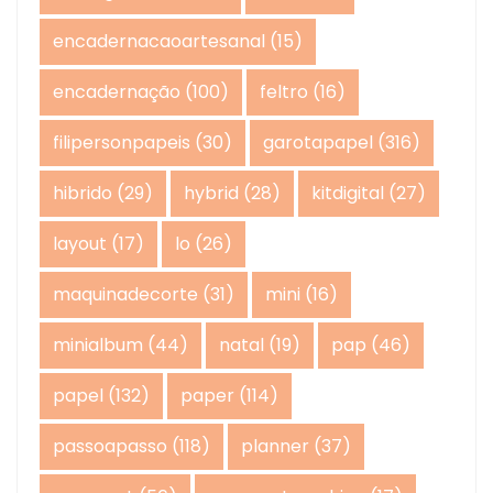
encadernacaoartesanal
(15)
encadernação
(100)
feltro
(16)
filipersonpapeis
(30)
garotapapel
(316)
hibrido
(29)
hybrid
(28)
kitdigital
(27)
layout
(17)
lo
(26)
maquinadecorte
(31)
mini
(16)
minialbum
(44)
natal
(19)
pap
(46)
papel
(132)
paper
(114)
passoapasso
(118)
planner
(37)