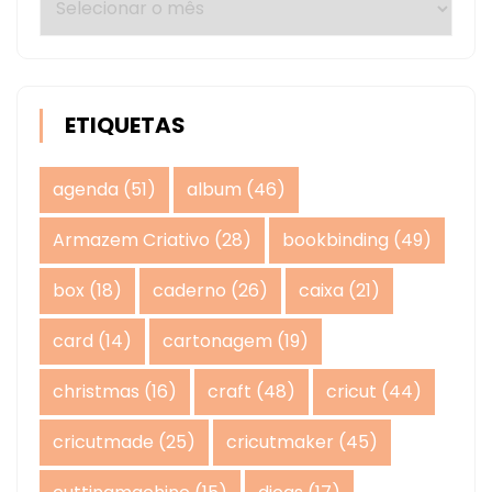
ETIQUETAS
agenda
(51)
album
(46)
Armazem Criativo
(28)
bookbinding
(49)
box
(18)
caderno
(26)
caixa
(21)
card
(14)
cartonagem
(19)
christmas
(16)
craft
(48)
cricut
(44)
cricutmade
(25)
cricutmaker
(45)