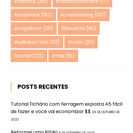
scanncut
(56)
scanncutmachine
(17)
scrapbook
(183)
scrapbooking
(163)
scrapdecor
(26)
Silhouette
(96)
studioilustrado
(62)
tecido
(20)
tutorial
(123)
xmas
(15)
POSTS RECENTES
Tutorial Fichário com ferragem exposta A5 fácil
de fazer e você vai economizar $$
26 DE OUTUBRO DE
2023
Reformei uma Bíblia
8 DE SETEMBRO DE 2023