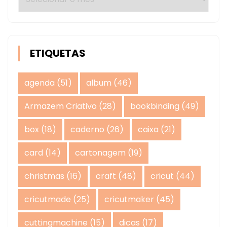
ETIQUETAS
agenda
(51)
album
(46)
Armazem Criativo
(28)
bookbinding
(49)
box
(18)
caderno
(26)
caixa
(21)
card
(14)
cartonagem
(19)
christmas
(16)
craft
(48)
cricut
(44)
cricutmade
(25)
cricutmaker
(45)
cuttingmachine
(15)
dicas
(17)