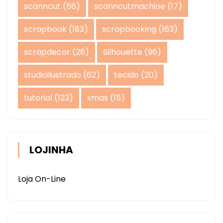
scanncut
(56)
scanncutmachine
(17)
scrapbook
(183)
scrapbooking
(163)
scrapdecor
(26)
Silhouette
(96)
studioilustrado
(62)
tecido
(20)
tutorial
(123)
xmas
(15)
LOJINHA
Loja On-Line