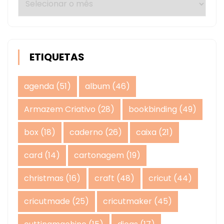
ETIQUETAS
agenda
(51)
album
(46)
Armazem Criativo
(28)
bookbinding
(49)
box
(18)
caderno
(26)
caixa
(21)
card
(14)
cartonagem
(19)
christmas
(16)
craft
(48)
cricut
(44)
cricutmade
(25)
cricutmaker
(45)