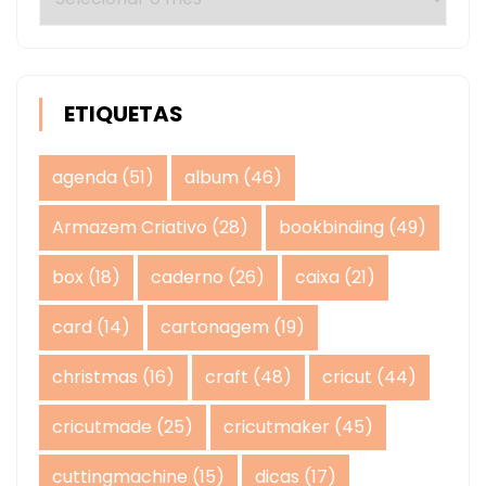
ETIQUETAS
agenda
(51)
album
(46)
Armazem Criativo
(28)
bookbinding
(49)
box
(18)
caderno
(26)
caixa
(21)
card
(14)
cartonagem
(19)
christmas
(16)
craft
(48)
cricut
(44)
cricutmade
(25)
cricutmaker
(45)
cuttingmachine
(15)
dicas
(17)