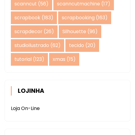
scanncut
(56)
scanncutmachine
(17)
scrapbook
(183)
scrapbooking
(163)
scrapdecor
(26)
Silhouette
(96)
studioilustrado
(62)
tecido
(20)
tutorial
(123)
xmas
(15)
LOJINHA
Loja On-Line