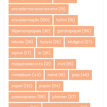
encadernacaoartesanal
(15)
encadernação
(100)
feltro
(16)
filipersonpapeis
(30)
garotapapel
(316)
hibrido
(29)
hybrid
(28)
kitdigital
(27)
layout
(17)
lo
(26)
maquinadecorte
(31)
mini
(16)
minialbum
(44)
natal
(19)
pap
(46)
papel
(132)
paper
(114)
passoapasso
(118)
planner
(37)