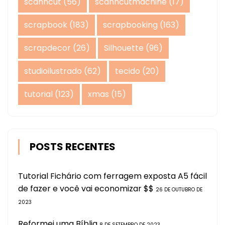
scanncut
(56)
scanncutmachine
(17)
scrapbook
(183)
scrapbooking
(163)
scrapdecor
(26)
Silhouette
(96)
studioilustrado
(62)
tecido
(20)
tutorial
(123)
xmas
(15)
POSTS RECENTES
Tutorial Fichário com ferragem exposta A5 fácil
de fazer e você vai economizar $$
26 DE OUTUBRO DE
2023
Reformei uma Bíblia
8 DE SETEMBRO DE 2023