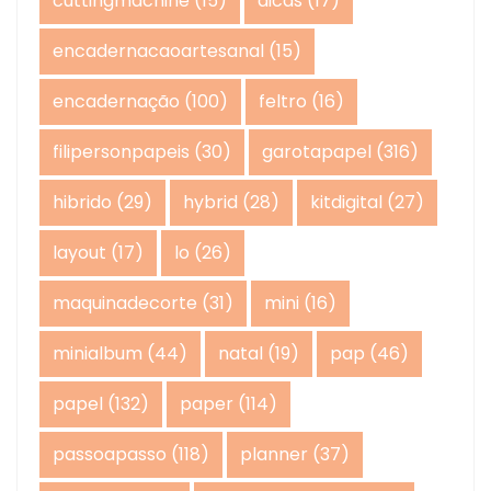
cuttingmachine
(15)
dicas
(17)
encadernacaoartesanal
(15)
encadernação
(100)
feltro
(16)
filipersonpapeis
(30)
garotapapel
(316)
hibrido
(29)
hybrid
(28)
kitdigital
(27)
layout
(17)
lo
(26)
maquinadecorte
(31)
mini
(16)
minialbum
(44)
natal
(19)
pap
(46)
papel
(132)
paper
(114)
passoapasso
(118)
planner
(37)